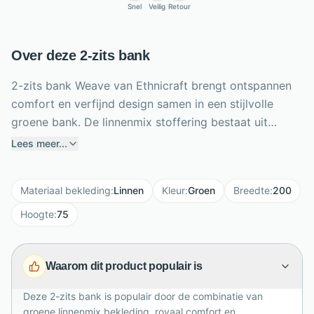
Snel
Veilig
Retour
Over deze 2-zits bank
2-zits bank Weave van Ethnicraft brengt ontspannen
comfort en verfijnd design samen in een stijlvolle
groene bank. De linnenmix stoffering bestaat uit
katoen, linnen, viscose en polyester, waardoor de
Lees meer...
bank een natuurlijke, zachte uitstraling krijgt. De
vulling met veren en Dacron siliconenbolletjes zorgt
Materiaal bekleding
:
Linnen
Kleur
:
Groen
Breedte
:
200
voor een comfortabel loungegevoel, ideaal voor
dagelijks gebruik. Met een breedte van 200 cm, totale
Hoogte
:
75
hoogte van 75 cm en zithoogte van 44 cm biedt
Weave royaal zitcomfort voor twee personen. De
Waarom dit product populair is
afneembare hoezen zijn geschikt voor machinewas of
droogkuis, wat de bank praktisch en
Deze 2-zits bank is populair door de combinatie van
onderhoudsvriendelijk maakt. Ontworpen door Paul
groene linnenmix bekleding, royaal comfort en