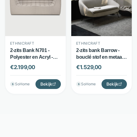
ETHNICRAFT
ETHNICRAFT
2-zits Bank N701 -
2-zits bank Barrow -
Polyester en Acryl -
bouclé stof en metaal -
Design van Jacques
vintage design - beige
€
2.199,00
€
1.529,00
Deneef - Beige -
- Ethnicraft
Ethnicraft
Bekijk
Bekijk
SoHome
SoHome
S
S