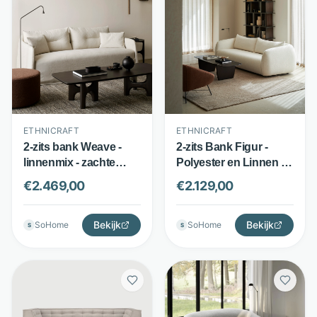
ETHNICRAFT
ETHNICRAFT
2-zits bank Weave -
2-zits Bank Figur -
linnenmix - zachte
Polyester en Linnen -
vulling met veren en
Hoge Veerkracht -
€
2.469,00
€
2.129,00
dacron - Beige -
Beige - Ethnicraft
Ethnicraft
Bekijk
Bekijk
SoHome
SoHome
S
S