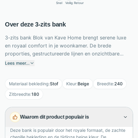
Snel
Veilig
Retour
Over deze 3-zits bank
3-zits bank Blok van Kave Home brengt serene luxe
en royaal comfort in je woonkamer. De brede
proporties, gestructureerde lijnen en onzichtbare
poten geven de bank een moderne, rustige uitstraling.
Lees meer...
De beige chenille bekleding voelt zacht aan en heeft
een verfijnd tweekleurig effect met vlekbestendige
Materiaal bekleding
:
Stof
Kleur
:
Beige
Breedte
:
240
behandeling, waardoor onderhoud eenvoudig blijft.
Met een breedte van 240 cm, zitdiepte van 74 cm en
Zitbreedte
:
180
zithoogte van 45 cm biedt Blok volop ruimte om te
ontspannen of gasten te ontvangen. De middelstevige
Waarom dit product populair is
schuimlagen zorgen voor fijne ondersteuning, terwijl
de FSC-gecertificeerde houten structuur kwaliteit en
Deze bank is populair door het royale formaat, de zachte
duurzaamheid toevoegt aan je interieur.
chenille bekleding en de tijdloze beige kleur. De