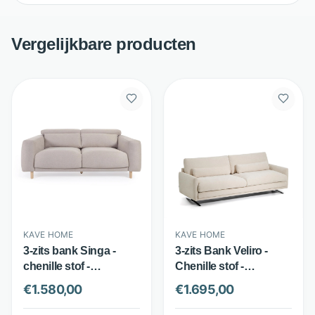
Vergelijkbare producten
KAVE HOME
KAVE HOME
3-zits bank Singa -
3-zits Bank Veliro -
chenille stof -
Chenille stof -
verstelbare
afneembare hoezen -
€
1.580,00
€
1.695,00
hoofdsteunen en
Beige - Kave Home
schuifzitting - beige -