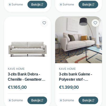
Kave Home
Bekijk
Bekijk
SoHome
SoHome
S
S
KAVE HOME
KAVE HOME
3-zits Bank Debra -
3-zits bank Galene -
Chenille - Gewatteerde
Polyester stof -
Bekleding - Beige -
Afneembare bekleding
€
1.165,00
€
1.399,00
Kave Home
en anti-vlek finish -
Beige - Kave Home
Bekijk
Bekijk
SoHome
SoHome
S
S