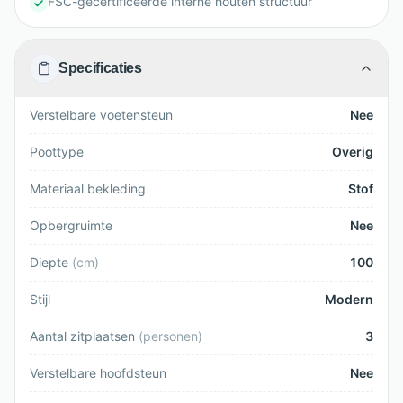
FSC-gecertificeerde interne houten structuur
Specificaties
Verstelbare voetensteun
Nee
Poottype
Overig
Materiaal bekleding
Stof
Opbergruimte
Nee
Diepte
(
cm
)
100
Stijl
Modern
Aantal zitplaatsen
(
personen
)
3
Verstelbare hoofdsteun
Nee