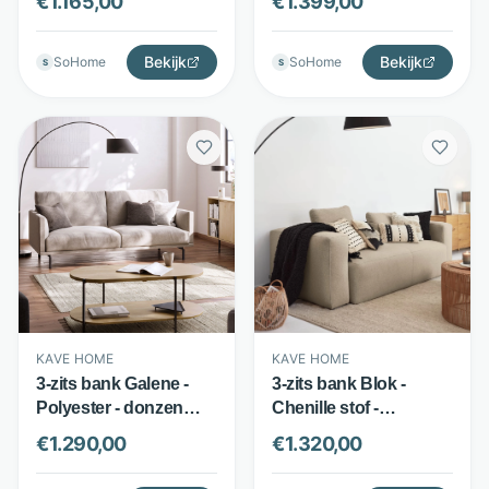
€
1.165,00
€
1.399,00
Kave Home
en anti-vlek finish -
Beige - Kave Home
Bekijk
Bekijk
SoHome
SoHome
S
S
KAVE HOME
KAVE HOME
3-zits bank Galene -
3-zits bank Blok -
Polyester - donzen
Chenille stof -
effect en afneembare
Vlekbestendige
€
1.290,00
€
1.320,00
bekleding - Beige -
bekleding - Beige -
Kave Home
Kave Home