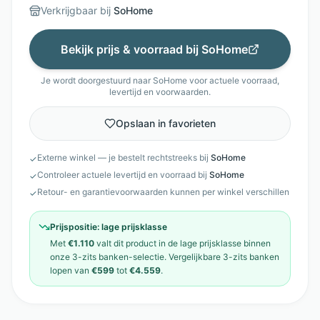
Verkrijgbaar bij
SoHome
Bekijk prijs & voorraad bij
SoHome
Je wordt doorgestuurd naar
SoHome
voor actuele voorraad,
levertijd en voorwaarden.
Opslaan in favorieten
Externe winkel — je bestelt rechtstreeks bij
SoHome
✓
Controleer actuele levertijd en voorraad bij
SoHome
✓
Retour- en garantievoorwaarden kunnen per winkel verschillen
✓
Prijspositie:
lage prijsklasse
Met
€1.110
valt dit product in de
lage prijsklasse
binnen
onze
3-zits banken
-selectie. Vergelijkbare
3-zits banken
lopen van
€599
tot
€4.559
.