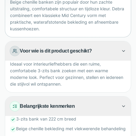
Beige chenille banken zijn populair door hun zachte
verfijnde, urban sfeer. Europees geproduceerd met
uitstraling, comfortabele structuur en tijdloze kleur. Debra
aandacht voor ambacht en duurzaamheid.
combineert een klassieke Mid Century vorm met
praktische, waterafstotende bekleding en afneembare
kussenhoezen.
Voor wie is dit product geschikt?
Ideaal voor interieurliefhebbers die een ruime,
comfortabele 3-zits bank zoeken met een warme
moderne look. Perfect voor gezinnen, stellen en iedereen
die stijlvol wil ontspannen.
Belangrijkste kenmerken
3-zits bank van 222 cm breed
Beige chenille bekleding met vlekwerende behandeling