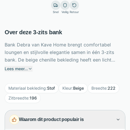
Snel
Veilig
Retour
Over deze 3-zits bank
Bank Debra van Kave Home brengt comfortabel
loungen en stijlvolle elegantie samen in één 3-zits
bank. De beige chenille bekleding heeft een licht
gestructureerde, gewatteerde afwerking en is
Lees meer...
voorzien van een vlekwerende en waterafstotende
behandeling. Met een royale breedte van 222 cm,
Materiaal bekleding
:
Stof
Kleur
:
Beige
Breedte
:
222
zithoogte van 45 cm en zitdiepte van 55 cm biedt
deze bank volop comfort voor dagelijks gebruik. De
Zitbreedte
:
196
massief beukenhouten poten met natuurlijke finish
geven het ontwerp een warme Mid Century uitstraling.
Waarom dit product populair is
Inclusief zachte kussens met afneembare hoezen,
ideaal voor een moderne woonkamer met een