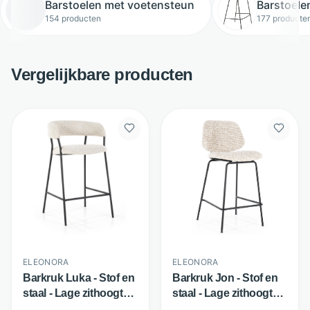
Barstoelen met voetensteun
Barstoele
154 producten
177 producte
Vergelijkbare producten
ELEONORA
ELEONORA
Barkruk Luka - Stof en
Barkruk Jon - Stof en
staal - Lage zithoogte
staal - Lage zithoogte
met voetensteun -
met voetensteun -