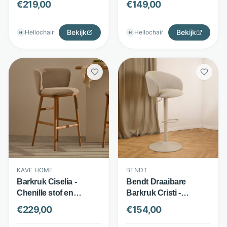
€
219,00
€
149,00
Beige - Eleonora
Beige - Eleonora
Bekijk
Bekijk
Hellochair
Hellochair
H
H
KAVE HOME
BENDT
Barkruk Ciselia -
Bendt Draaibare
Chenille stof en
Barkruk Cristi -
essenhout -
Structuurstof & Staal -
€
229,00
€
154,00
Comfortabele barkruk
Draaibaar met
met rugleuning - Beige
Voetsteun - Beige -