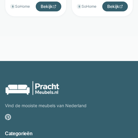
- Kave Home
Bekijk
Bendt
Bekijk
SoHome
SoHome
S
S
Vind de mooiste meubels van Nederland
Categorieën