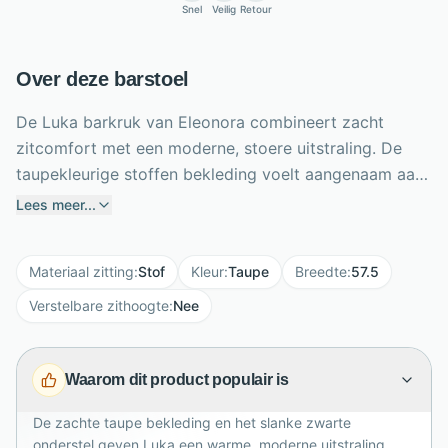
Snel
Veilig
Retour
Over deze barstoel
De Luka barkruk van Eleonora combineert zacht
zitcomfort met een moderne, stoere uitstraling. De
taupekleurige stoffen bekleding voelt aangenaam aan,
terwijl het zwarte stalen onderstel voor stabiliteit en
Lees meer...
een luchtig silhouet zorgt. Met een zithoogte van 67,5
cm is deze lage barkruk ideaal voor de meeste
Materiaal zitting
:
Stof
Kleur
:
Taupe
Breedte
:
57.5
kookeilanden. De licht gebogen zitting en rugleuning
ondersteunen een comfortabele zithouding tijdens
Verstelbare zithoogte
:
Nee
ontbijt, koffie of lang natafelen. Een praktische
voetensteun biedt extra ontspanning. Luka meet 90
Waarom dit product populair is
cm hoog, 57,5 cm breed en 56 cm diep. Dankzij het
tijdloze ontwerp past deze barkruk moeiteloos in
De zachte taupe bekleding en het slanke zwarte
moderne, industriële en eigentijdse keukens met een
onderstel geven Luka een warme, moderne uitstraling.