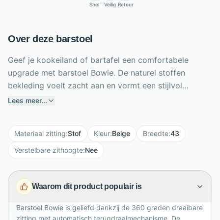
Snel
Veilig
Retour
Over deze barstoel
Geef je kookeiland of bartafel een comfortabele
upgrade met barstoel Bowie. De naturel stoffen
bekleding voelt zacht aan en vormt een stijlvol
contrast met de zwarte metalen poten. Dankzij de
Lees meer...
zithoogte van 65 cm past deze barstoel uitstekend bij
een lager keukenblad. De zitting draait 360 graden en
Materiaal zitting
:
Stof
Kleur
:
Beige
Breedte
:
43
keert automatisch terug naar de uitgangspositie,
waardoor de opstelling netjes blijft. SG28 schuim
Verstelbare zithoogte
:
Nee
biedt stevige, prettige ondersteuning tijdens ontbijt,
borrel of diner. De rugleuning verhoogt het zitcomfort,
Waarom dit product populair is
terwijl het armloze ontwerp compact oogt. Met 43 x
45 x 97 cm combineert Bowie gebruiksgemak,
Barstoel Bowie is geliefd dankzij de 360 graden draaibare
comfort en modern design in één voor ieder interieur.
zitting met automatisch terugdraaimechanisme. De