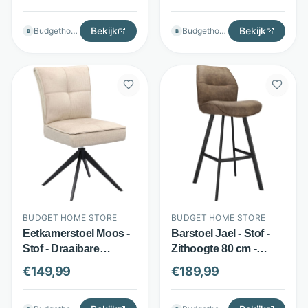
Antraciet - Budget
Budget Home Store
Home Store
Bekijk
Bekijk
Budgethomestore
Budgethomestore
B
B
BUDGET HOME STORE
BUDGET HOME STORE
Eetkamerstoel Moos -
Barstoel Jael - Stof -
Stof - Draaibare
Zithoogte 80 cm -
spinpoot - Beige -
Bruin - Budget Home
€
149,99
€
189,99
Budget Home Store
Store