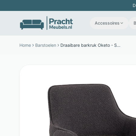
D
Accessoires
Home
Barstoelen
Draaibare barkruk Oketo - Stof en metaal - 360° draaibaar - Blauw - Jesper Home