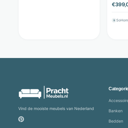
Beige -
€
399,
SoHom
S
Categori
Accessoir
Vind de mooiste meubels van Nederland
Banken
Bedden