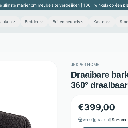
e slimste manier om meubels te vergelijken | 100+ winkels op één pl
Banken
Bedden
Buitenmeubels
Kasten
Stoe
JESPER HOME
Draaibare bark
360° draaibaa
€
399,00
Verkrijgbaar bij
SoHome