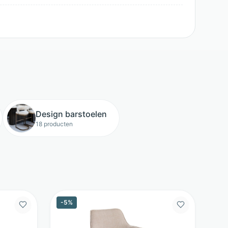
Design barstoelen
18 producten
-
5
%