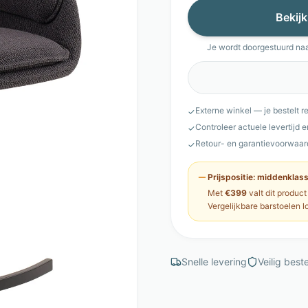
Bekijk
Je wordt doorgestuurd na
Externe winkel — je bestelt r
✓
Controleer actuele levertijd 
✓
Retour- en garantievoorwaar
✓
Prijspositie:
middenklas
Met
€399
valt dit product
Vergelijkbare
barstoelen
l
Snelle levering
Veilig beste