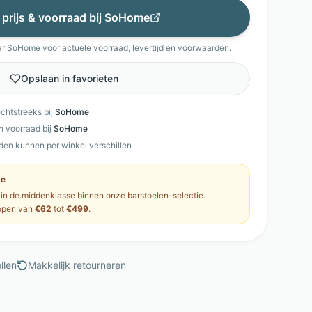
 prijs & voorraad bij
SoHome
ar
SoHome
voor actuele voorraad, levertijd en voorwaarden.
Opslaan in favorieten
echtstreeks bij
SoHome
en voorraad bij
SoHome
den kunnen per winkel verschillen
se
 in de
middenklasse
binnen onze
barstoelen
-selectie.
open van
€62
tot
€499
.
llen
Makkelijk retourneren