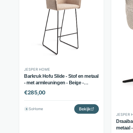
JESPER HOME
Barkruk Hofu Slide - Stof en metaal
- met armleuningen - Beige -
Jesper Home
€
285,00
Bekijk
SoHome
S
JESPER 
Draaiba
metaal -