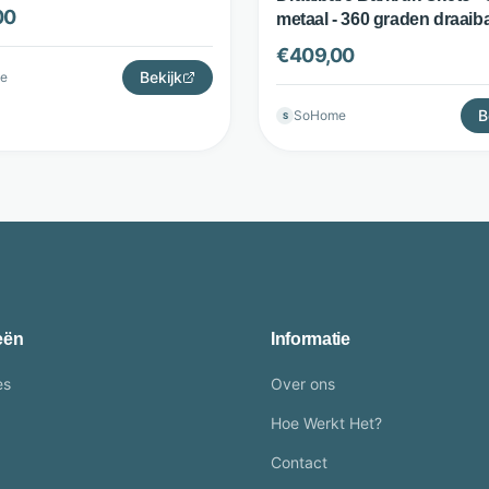
 Jesper Home
00
metaal - 360 graden draaiba
Blauw - Jesper Home
€
409,00
Bekijk
e
B
SoHome
S
eën
Informatie
es
Over ons
Hoe Werkt Het?
Contact