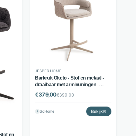
JESPER HOME
Barkruk Oketo - Stof en metaal -
draaibaar met armleuningen -
Beige - Jesper Home
€
379,00
€
399,00
Bekijk
SoHome
S
Stof en