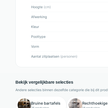
Hoogte
(
cm
)
Afwerking
Kleur
Poottype
Vorm
Aantal zitplaatsen
(
personen
)
Bekijk vergelijkbare selecties
Andere selecties binnen dezelfde categorie die bij dit pro
Bruine bartafels
Rechthoekige 
25 producten
18 producten