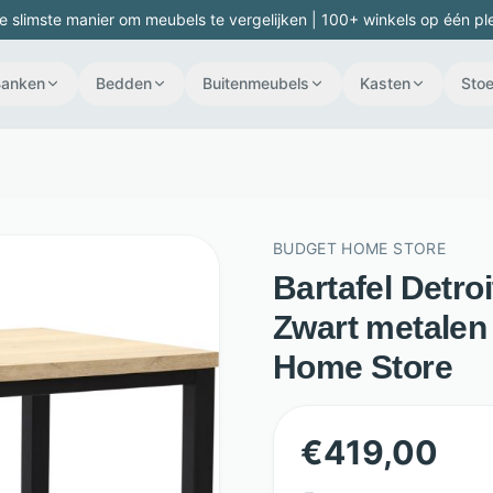
e slimste manier om meubels te vergelijken | 100+ winkels op één pl
Banken
Bedden
Buitenmeubels
Kasten
Stoe
BUDGET HOME STORE
Bartafel Detro
Zwart metalen 
Home Store
€
419,00