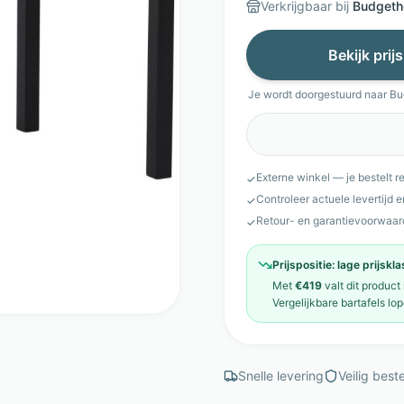
Verkrijgbaar bij
Budgeth
Bekijk prij
Je wordt doorgestuurd naar
Bu
Externe winkel — je bestelt r
✓
Controleer actuele levertijd 
✓
Retour- en garantievoorwaar
✓
Prijspositie:
lage prijskl
Met
€419
valt dit product
Vergelijkbare
bartafels
lop
Snelle levering
Veilig beste