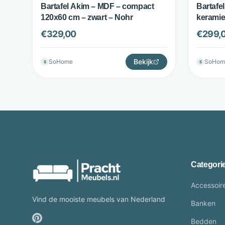
Bartafel Akim – MDF – compact
Bartafe
120x60 cm – zwart – Nohr
keramie
3D zwart
€
329,00
€
299,
Bekijk
SoHome
SoHom
S
S
Categori
Accessoir
Vind de mooiste meubels van Nederland
Banken
Bedden