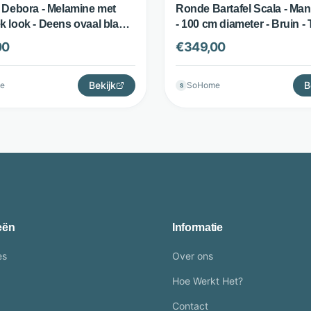
l Debora - Melamine met
Ronde Bartafel Scala - Ma
k look - Deens ovaal blad -
- 100 cm diameter - Bruin -
 bruin - LifestyleFurn
Living
00
€
349,00
Bekijk
B
e
SoHome
S
eën
Informatie
es
Over ons
Hoe Werkt Het?
Contact