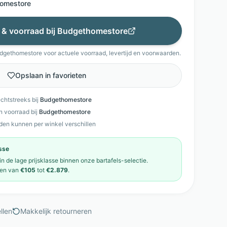
omestore
s & voorraad bij
Budgethomestore
dgethomestore
voor actuele voorraad, levertijd en voorwaarden.
Opslaan in favorieten
echtstreeks bij
Budgethomestore
en voorraad bij
Budgethomestore
den kunnen per winkel verschillen
asse
 in de
lage prijsklasse
binnen onze
bartafels
-selectie.
en van
€105
tot
€2.879
.
llen
Makkelijk retourneren