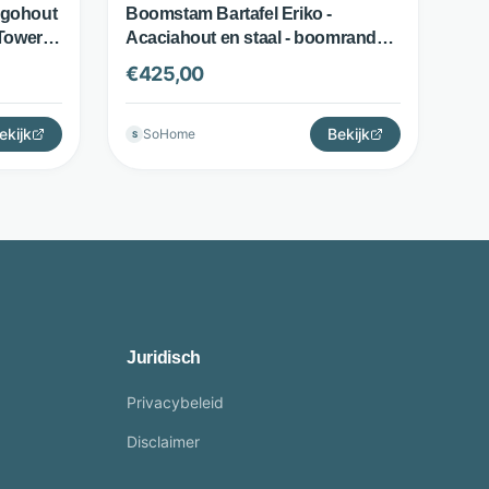
ngohout
Boomstam Bartafel Eriko -
 Tower
Acaciahout en staal - boomrand
tafelblad - Naturel - Artistiq Living
€
425,00
ekijk
Bekijk
SoHome
S
Juridisch
Privacybeleid
Disclaimer