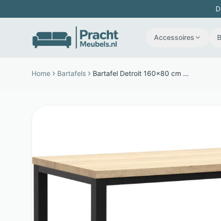
D
Accessoires
Home
Bartafels
Bartafel Detroit 160x80 cm - Melamine - Zwart metalen frame - Bruin - Budget Home Store