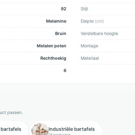
92
Stijl
Melamine
Diepte
(
cm
)
Bruin
Verstelbare hoogte
Metalen poten
Montage
Rechthoekig
Materiaal
6
duct passen.
bartafels
Industriële bartafels
18 producten