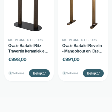
RICHMOND INTERIORS
RICHMOND INTERIORS
Ovale Bartafel Ritz –
Ovale Bartafel Revelin
Travertin keramiek en
- Mangohout en IJzer -
eiken fineer – 140x75
140 x 75 cm - Zwart -
€
998,00
€
991,00
cm – Bruin –
Richmond Interiors
Richmond Interiors
Bekijk
Bekijk
SoHome
SoHome
S
S