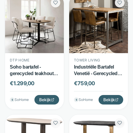
DTP HOME
TOWER LIVING
Soho bartafel -
Industriële Bartafel
gerecycled teakhout -
Venetië - Gerecycled
Deens ovaal - bruin -
teakhout en staal -
€
1.299,00
€
759,00
DTP Home
white wash blad -
Bruin - Tower Living
Bekijk
Bekijk
SoHome
SoHome
S
S