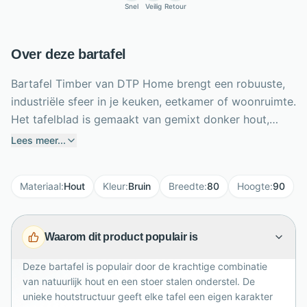
Snel
Veilig
Retour
Over deze bartafel
Bartafel Timber van DTP Home brengt een robuuste,
industriële sfeer in je keuken, eetkamer of woonruimte.
Het tafelblad is gemaakt van gemixt donker hout,
zorgvuldig geselecteerd op unieke nerven, scheurtjes
Lees meer...
en onregelmatigheden die ieder exemplaar karakter
geven. Het stevige stalen onderstel zorgt voor
Materiaal
:
Hout
Kleur
:
Bruin
Breedte
:
80
Hoogte
:
90
stabiliteit en vormt een stoer contrast met het
natuurlijke hout. Met een lengte van 150 cm, breedte
van 80 cm en hoogte van 90 cm is deze bartafel
Waarom dit product populair is
ideaal voor gezellige borrels, ontbijt of informeel
dineren. De naturel uitstraling maakt Timber warm,
Deze bartafel is populair door de krachtige combinatie
tijdloos en gemakkelijk te combineren met industriële
van natuurlijk hout en een stoer stalen onderstel. De
barkrukken.
unieke houtstructuur geeft elke tafel een eigen karakter