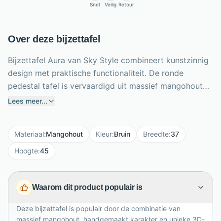
Snel
Veilig
Retour
Over deze bijzettafel
Bijzettafel Aura van Sky Style combineert kunstzinnig
design met praktische functionaliteit. De ronde
pedestal tafel is vervaardigd uit massief mangohout
en heeft een warme lichtbruine kleur die direct sfeer
Lees meer...
toevoegt aan je interieur. Dankzij de constructie uit
talrijke houtfragmenten ontstaat een opvallende 3D-
Materiaal
:
Mangohout
Kleur
:
Bruin
Breedte
:
37
look met natuurlijke variaties in kleur en textuur. Elke
tafel is handgemaakt, waardoor geen enkel exemplaar
Hoogte
:
45
precies hetzelfde is. Met een diameter van 37 cm en
hoogte van 45 cm past Aura perfect naast de bank,
Waarom dit product populair is
fauteuil of in een lege hoek. De viltglijders onderaan
helpen je vloer te beschermen.
Deze bijzettafel is populair door de combinatie van
massief mangohout, handgemaakt karakter en unieke 3D-