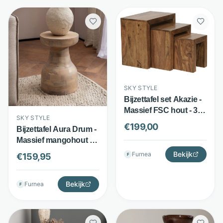
SKY STYLE
Bijzettafel set Akazie -
Massief FSC hout - 3
SKY STYLE
inschuifbare tafels -
€
199,00
Bijzettafel Aura Drum -
Donkerbruin - Sky
Massief mangohout -
Style
Handgemaakte 3D-
Bekijk
Furnea
€
159,95
F
look - Bruin - Sky Style
Bekijk
Furnea
F