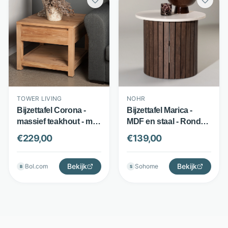
TOWER LIVING
NOHR
Bijzettafel Corona -
Bijzettafel Marica -
massief teakhout - met
MDF en staal - Rond
1 lade - bruin - Tower
design 52 cm -
€
229,00
€
139,00
Living
Beige/Bruin - Nohr
Bekijk
Bekijk
Bol.com
Sohome
B
S