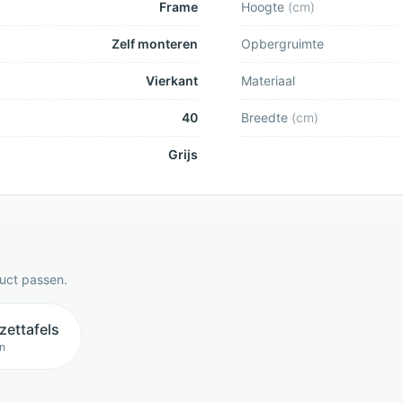
Frame
Hoogte
(
cm
)
Zelf monteren
Opbergruimte
Vierkant
Materiaal
40
Breedte
(
cm
)
Grijs
duct passen.
jzettafels
n