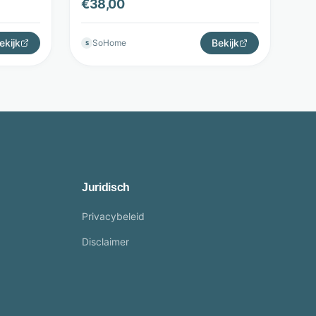
€
38,00
ekijk
Bekijk
SoHome
S
Juridisch
Privacybeleid
Disclaimer