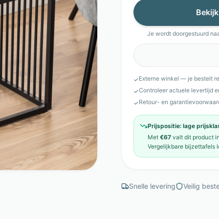
Bekijk
Je wordt doorgestuurd na
Externe winkel — je bestelt r
✓
Controleer actuele levertijd 
✓
Retour- en garantievoorwaar
✓
Prijspositie:
lage prijskl
Met
€67
valt dit product 
Vergelijkbare
bijzettafels
l
Snelle levering
Veilig beste