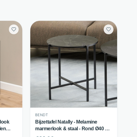
BENDT
look
Bijzettafel Natally - Melamine
len
marmerlook & staal - Rond Ø40 cm
- Zwart - Bendt