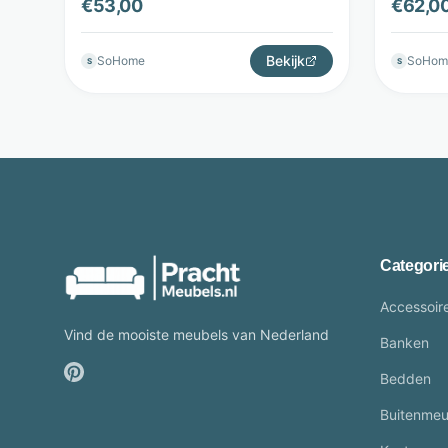
€
53,00
€
62,0
Bekijk
SoHome
SoHom
S
S
Categori
Accessoir
Vind de mooiste meubels van Nederland
Banken
Bedden
Buitenmeu