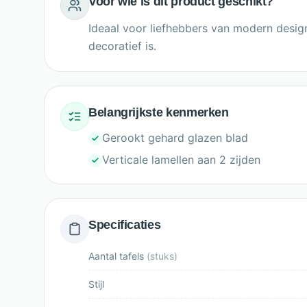
Voor wie is dit product geschikt?
Ideaal voor liefhebbers van modern design
decoratief is.
Belangrijkste kenmerken
Gerookt gehard glazen blad
Verticale lamellen aan 2 zijden
Specificaties
Aantal tafels
(
stuks
)
Stijl