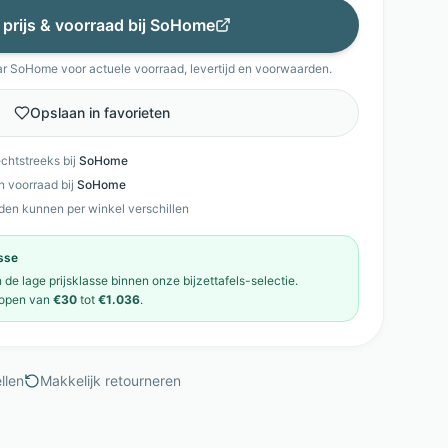
 prijs & voorraad bij
SoHome
ar
SoHome
voor actuele voorraad, levertijd en voorwaarden.
Opslaan in favorieten
echtstreeks bij
SoHome
en voorraad bij
SoHome
den kunnen per winkel verschillen
asse
in de
lage prijsklasse
binnen onze
bijzettafels
-selectie.
open van
€30
tot
€1.036
.
llen
Makkelijk retourneren