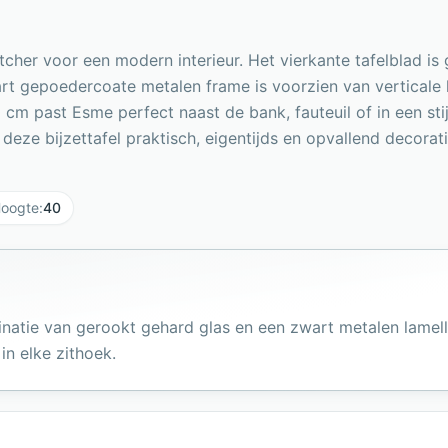
cher voor een modern interieur. Het vierkante tafelblad i
 zwart gepoedercoate metalen frame is voorzien van verticale
cm past Esme perfect naast de bank, fauteuil of in een stij
eze bijzettafel praktisch, eigentijds en opvallend decorati
oogte
:
40
binatie van gerookt gehard glas en een zwart metalen lam
n elke zithoek.