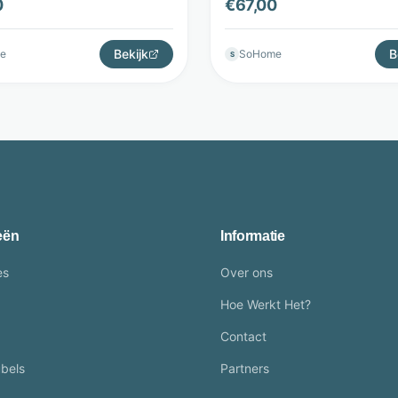
0
€
67,00
Bekijk
B
e
SoHome
S
eën
Informatie
es
Over ons
Hoe Werkt Het?
Contact
bels
Partners