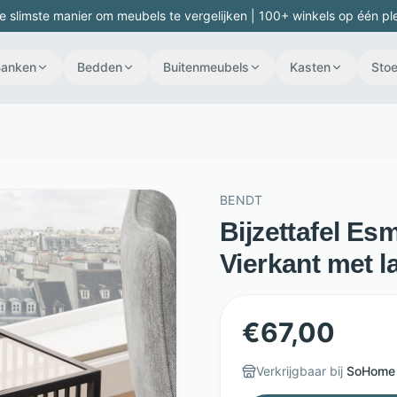
e slimste manier om meubels te vergelijken | 100+ winkels op één pl
Banken
Bedden
Buitenmeubels
Kasten
Stoe
BENDT
Bijzettafel Es
Vierkant met l
€
67,00
Verkrijgbaar bij
SoHome