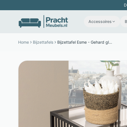
D
Accessoires
Home
Bijzettafels
Bijzettafel Esme - Gehard glas en metaal - Vierkant met lamellenframe - Grijs - Bendt