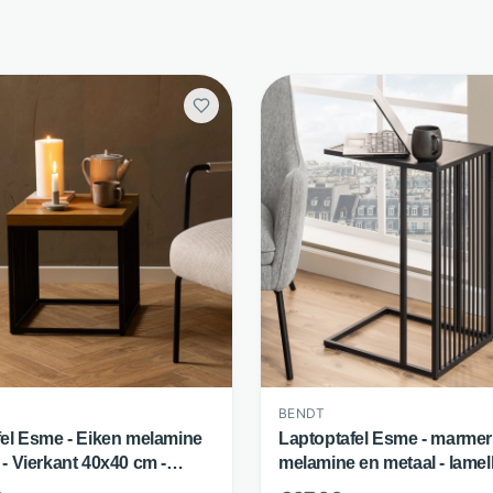
BENDT
afel Esme - Eiken melamine
Laptoptafel Esme - marmer
 - Vierkant 40x40 cm -
melamine en metaal - lamel
 - Bendt
frame - zwart - Bendt