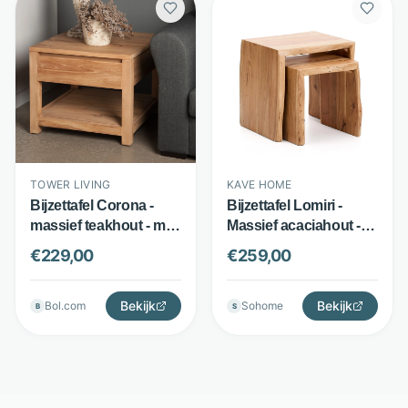
TOWER LIVING
KAVE HOME
Bijzettafel Corona -
Bijzettafel Lomiri -
massief teakhout - met
Massief acaciahout -
1 lade - bruin - Tower
Set van 2 - Bruin -
€
229,00
€
259,00
Living
Kave Home
Bekijk
Bekijk
Bol.com
Sohome
B
S