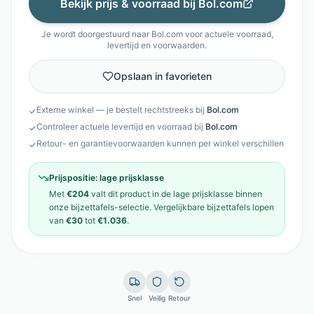
Bekijk prijs & voorraad bij
Bol.com
Je wordt doorgestuurd naar
Bol.com
voor actuele voorraad,
levertijd en voorwaarden.
Opslaan in favorieten
Externe winkel — je bestelt rechtstreeks bij
Bol.com
✓
Controleer actuele levertijd en voorraad bij
Bol.com
✓
Retour- en garantievoorwaarden kunnen per winkel verschillen
✓
Prijspositie:
lage prijsklasse
Met
€204
valt dit product in de
lage prijsklasse
binnen
onze
bijzettafels
-selectie. Vergelijkbare
bijzettafels
lopen
van
€30
tot
€1.036
.
Snel
Veilig
Retour