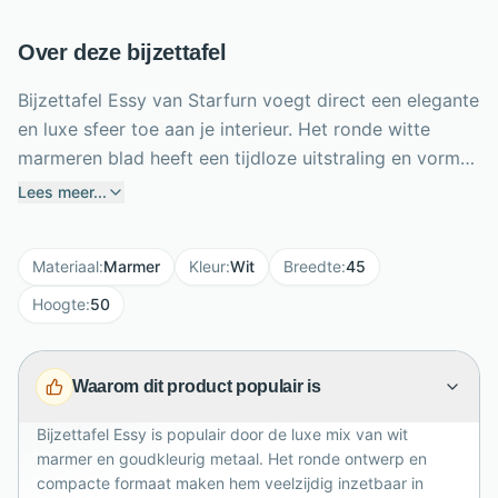
Over deze bijzettafel
Bijzettafel Essy van Starfurn voegt direct een elegante
en luxe sfeer toe aan je interieur. Het ronde witte
marmeren blad heeft een tijdloze uitstraling en vormt
een stijlvol podium voor een lamp, boek, drankje of
Lees meer...
decoratief accessoire. De ronde metalen voet is
afgewerkt met goudkleurige lak, wat zorgt voor een
Materiaal
:
Marmer
Kleur
:
Wit
Breedte
:
45
warm en chique contrast. Met een formaat van
45x45x50 cm is Essy compact, maar ruim genoeg
Hoogte
:
50
voor dagelijks gebruik naast bank, fauteuil of bed. De
combinatie van wit marmer en goudkleurig metaal
Waarom dit product populair is
maakt deze bijzettafel perfect voor moderne
woonruimtes met een verfijnde uitstraling.
Bijzettafel Essy is populair door de luxe mix van wit
marmer en goudkleurig metaal. Het ronde ontwerp en
compacte formaat maken hem veelzijdig inzetbaar in