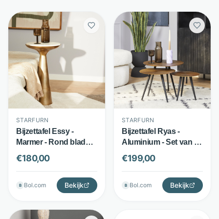
STARFURN
STARFURN
Bijzettafel Essy -
Bijzettafel Ryas -
Marmer - Rond blad
Aluminium - Set van 3
met goudkleurige voet
ronde tafels - Goud -
€
180,00
€
199,00
- Wit - Starfurn
Starfurn
Bekijk
Bekijk
Bol.com
Bol.com
B
B