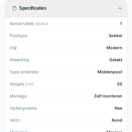
Specificaties
Aantal tafels
(
stuks
)
1
Poottype
Sokkel
Stijl
Modern
Afwerking
Gelakt
Type onderstel
Middenpoot
Hoogte
(
cm
)
50
Montage
Zelf monteren
Opbergruimte
Nee
Vorm
Rond