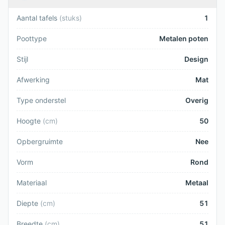
Aantal tafels
(
stuks
)
1
Poottype
Metalen poten
Stijl
Design
Afwerking
Mat
Type onderstel
Overig
Hoogte
(
cm
)
50
Opbergruimte
Nee
Vorm
Rond
Materiaal
Metaal
Diepte
(
cm
)
51
Breedte
(
cm
)
51