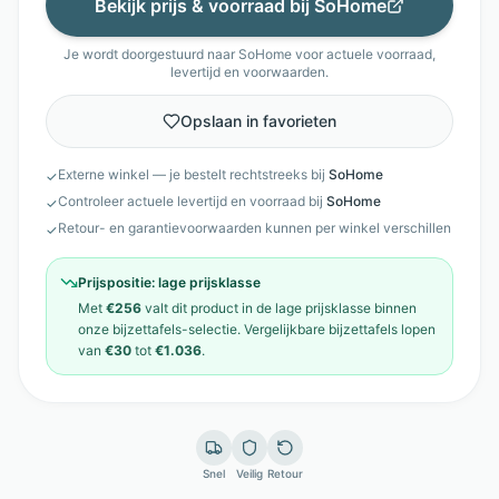
Bekijk prijs & voorraad bij
SoHome
Je wordt doorgestuurd naar
SoHome
voor actuele voorraad,
levertijd en voorwaarden.
Opslaan in favorieten
Externe winkel — je bestelt rechtstreeks bij
SoHome
✓
Controleer actuele levertijd en voorraad bij
SoHome
✓
Retour- en garantievoorwaarden kunnen per winkel verschillen
✓
Prijspositie:
lage prijsklasse
Met
€256
valt dit product in de
lage prijsklasse
binnen
onze
bijzettafels
-selectie. Vergelijkbare
bijzettafels
lopen
van
€30
tot
€1.036
.
Snel
Veilig
Retour