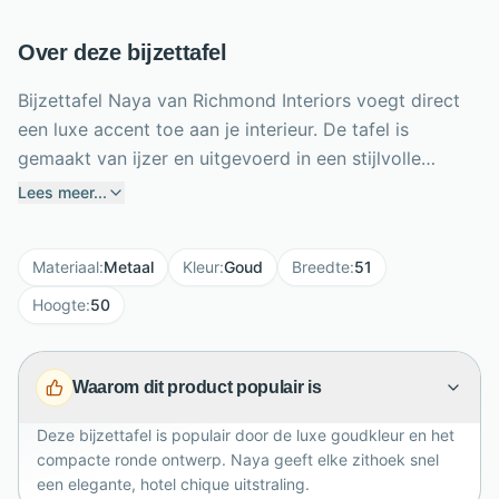
Over deze bijzettafel
Bijzettafel Naya van Richmond Interiors voegt direct
een luxe accent toe aan je interieur. De tafel is
gemaakt van ijzer en uitgevoerd in een stijlvolle
goudkleur, waardoor hij een warme en elegante
Lees meer...
uitstraling krijgt. Met een rond formaat van circa 51
cm breed, 51 cm diep en 50 cm hoog is Naya ideaal
Materiaal
:
Metaal
Kleur
:
Goud
Breedte
:
51
naast de bank, fauteuil of als decoratieve tafel in een
lege hoek. Gebruik hem voor een vaas, lamp,
Hoogte
:
50
koffiekopje of favoriete woonaccessoires. De
compacte vorm maakt deze bijzettafel makkelijk te
Waarom dit product populair is
plaatsen, terwijl de gouden afwerking zorgt voor een
chique blikvanger in huis.
Deze bijzettafel is populair door de luxe goudkleur en het
compacte ronde ontwerp. Naya geeft elke zithoek snel
een elegante, hotel chique uitstraling.