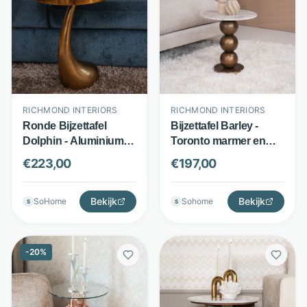
RICHMOND INTERIORS
RICHMOND INTERIORS
Ronde Bijzettafel
Bijzettafel Barley -
Dolphin - Aluminium -
Toronto marmer en
Compact design 45 cm
aluminium - Ronde
€
223,00
€
197,00
- Goud - Richmond
bijzettafel - Beige -
Interiors
Richmond Interiors
Bekijk
Bekijk
SoHome
Sohome
S
S
-
20
%