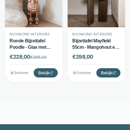
RICHMOND INTERIORS
RICHMOND INTERIORS
Ronde Bijzettafel
Bijzettafel Mayfield
Poodle - Glas met
55cm - Mangohout en
polyresin poedelvoet -
Morchana marmer -
€
228,00
€
298,00
€
286,00
48 cm - Brons -
Rond design - Wit -
Richmond Interiors
Richmond Interiors
Bekijk
Bekijk
SoHome
SoHome
S
S