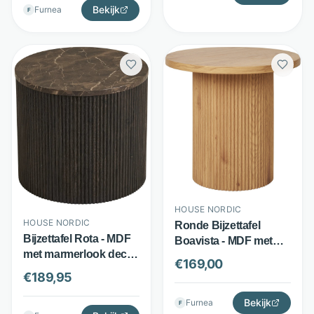
Bekijk
Furnea
F
HOUSE NORDIC
HOUSE NORDIC
Ronde Bijzettafel
Bijzettafel Rota - MDF
Boavista - MDF met
met marmerlook decor
Melamine - Latten
€
169,00
- rond Ø45 cm - bruin -
Design - Eiken Bruin -
€
189,95
House Nordic
House Nordic
Bekijk
Furnea
F