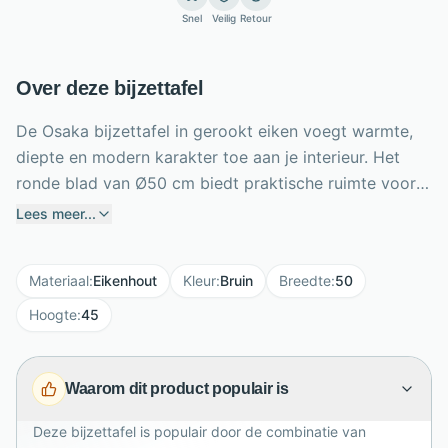
Snel
Veilig
Retour
Over deze bijzettafel
De Osaka bijzettafel in gerookt eiken voegt warmte,
diepte en modern karakter toe aan je interieur. Het
ronde blad van Ø50 cm biedt praktische ruimte voor
een lamp, boek, drankje of decoratief object. De tafel
Lees meer...
is gemaakt van eiken gefineerd hout en heeft een rijke
bruine uitstraling die mooi past bij zowel moderne als
Materiaal
:
Eikenhout
Kleur
:
Bruin
Breedte
:
50
Scandinavische woonstijlen. De opvallende latten
kolompoot geeft het ontwerp een speels en stijlvol
Hoogte
:
45
accent. Met een hoogte van 45 cm staat de Osaka
perfect naast de bank, fauteuil of in een sfeervolle
Waarom dit product populair is
leeshoek. Combineer hem met andere Osaka meubels
voor een harmonieus geheel.
Deze bijzettafel is populair door de combinatie van