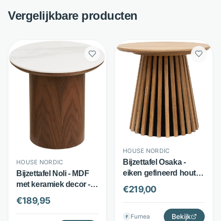
Vergelijkbare producten
HOUSE NORDIC
Bijzettafel Osaka -
HOUSE NORDIC
eiken gefineerd hout -
Bijzettafel Noli - MDF
ronde latten
met keramiek decor -
€
219,00
kolompoot - bruin -
ronde eiken
€
189,95
House Nordic
kolompoot - wit -
Bekijk
Furnea
House Nordic
F