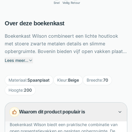
Snel
Veilig
Retour
Over deze boekenkast
Boekenkast Wilson combineert een lichte houtlook
met stoere zwarte metalen details en slimme
opbergruimte. Bovenin bieden vijf open vakken plaats
aan boeken, planten en decoratie, terwijl je achter de
Lees meer...
deur nog twee vakken vindt voor spullen die uit het
zicht mogen blijven. De softclose lade en deur sluiten
Materiaal
:
Spaanplaat
Kleur
:
Beige
Breedte
:
70
rustig en comfortabel. Met een breedte van 70 cm,
hoogte van 200 cm en diepte van 48 cm benut Wilson
Hoogte
:
200
de ruimte efficiënt. Het krasbestendige melamine is
onderhoudsvriendelijk en eenvoudig schoon te maken.
Waarom dit product populair is
Dankzij het slanke ontwerp past deze kast prachtig in
moderne, industriële woonkamers, eetkamers of
Boekenkast Wilson biedt een praktische combinatie van
compacte werkruimtes met eigentijds karakter.
open presentatievakken en gesloten opbergruimte. De