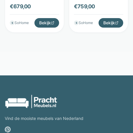
3 lades - Bruin - Tower
lades en open vakken
€
679,00
€
759,00
Living
- Bruin - Tower Living
Bekijk
Bekijk
SoHome
SoHome
S
S
Vind de mooiste meubels van Nederland