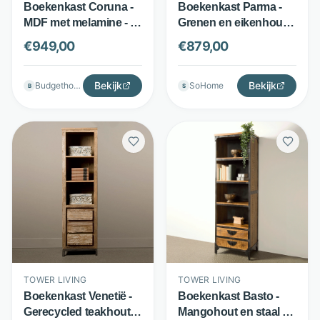
Boekenkast Coruna -
Boekenkast Parma -
MDF met melamine - 3
Grenen en eikenhout -
open vakken, lade en
3 lades - Wit - Tower
€
949,00
€
879,00
deur - Bruin - Budget
Living
Home Store
Bekijk
Bekijk
Budgethomestore
SoHome
B
S
TOWER LIVING
TOWER LIVING
Boekenkast Venetië -
Boekenkast Basto -
Gerecycled teakhout -
Mangohout en staal - 2