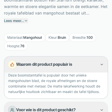
Boomstamtafel Boston van Starfurn brengt karakter,
warmte en stoere elegantie samen in de eetkamer. Het
royale tafelblad van mangohout bestaat uit
verschillende stroken, waardoor elke tafel een unieke
Lees meer...
tekening en natuurlijke uitstraling heeft. De matte
blanke lak beschermt het hout en laat de warme
Materiaal
:
Mangohout
Kleur
:
Bruin
Breedte
:
100
bruine kleur mooi naar voren komen. Met een formaat
van 220 x 100 x 76 cm biedt Boston volop ruimte
Hoogte
:
76
voor lange diners, borrels en gezellige momenten met
familie of vrienden. Het metalen onderstel geeft de
Waarom dit product populair is
tafel een industriële basis en zorgt voor een krachtig
contrast met het natuurlijke blad. Een echte
Deze boomstamtafel is populair door het unieke
blikvanger.
mangohouten blad, de royale afmetingen en de stoere
combinatie met metaal. De matte lakafwerking houdt de
natuurlijke houtlook zichtbaar en maakt de tafel tijdloos.
Voor wie is dit product geschikt?