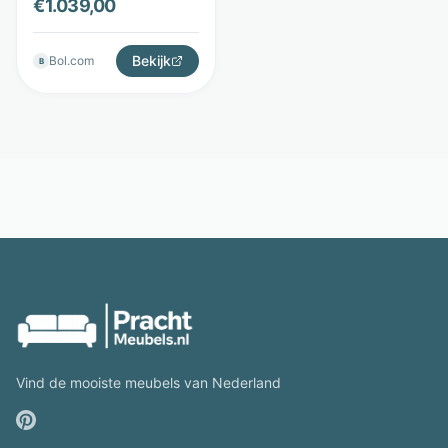
€
1.039,00
gelakt blad - Zwart -
Starfurn
Bekijk
Bol.com
B
Vind de mooiste meubels van Nederland