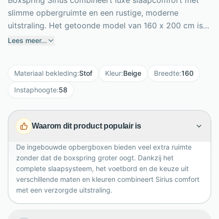
Boxspring Sirius combineert luxe slaapcomfort met
slimme opbergruimte en een rustige, moderne
uitstraling. Het getoonde model van 160 x 200 cm is
bekleed met naturel stof en voorzien van een stijlvol
Lees meer...
hoofdbord en bijpassend voetbord. Onder het bed
bevinden zich praktische opbergboxen voor
Materiaal bekleding
:
Stof
Kleur
:
Beige
Breedte
:
160
beddengoed, kussens of seizoensspullen. De complete
set bestaat uit stevige boxen, een pocketveringmatras
Instaphoogte
:
58
en een comfortabele Resort traagschuimtopper. Met
een instaphoogte van 58 cm stap je gemakkelijk in en
Waarom dit product populair is
uit bed. Sirius is verkrijgbaar in meerdere maten en
kleuren en kan optioneel worden uitgebreid met in- en
De ingebouwde opbergboxen bieden veel extra ruimte
uitstapverlichting of sfeervolle hoofdbordverlichting
zonder dat de boxspring groter oogt. Dankzij het
voor extra gemak in de slaapkamer.
complete slaapsysteem, het voetbord en de keuze uit
verschillende maten en kleuren combineert Sirius comfort
met een verzorgde uitstraling.