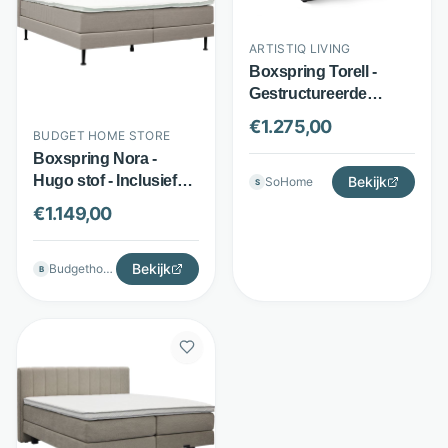
ARTISTIQ LIVING
Boxspring Torell -
Gestructureerde
polyester stof -
€
1.275,00
BUDGET HOME STORE
inclusief H3 matras en
Boxspring Nora -
4 cm topper - Grijs -
Hugo stof - Inclusief
Artistiq Living
Bekijk
SoHome
S
koudschuimtopper -
€
1.149,00
Beige - Budget Home
Store
Bekijk
Budgethomestore
B