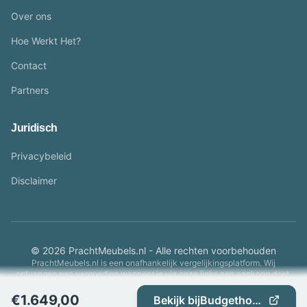
Over ons
Hoe Werkt Het?
Contact
Partners
Juridisch
Privacybeleid
Disclaimer
© 2026 PrachtMeubels.nl - Alle rechten voorbehouden
PrachtMeubels.nl is een onafhankelijk vergelijkingsplatform. Wij
ontvangen een vergoeding wanneer je via onze links een aankoop doet.
€
1.649,00
Bekijk bij
Budgethomestore