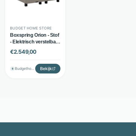
BUDGET HOME STORE
Boxspring Orion - Stof
- Elektrisch verstelbaar
- Bruin - Budget Home
€
2.549,00
Store
Bekijk
Budgethomestore
B