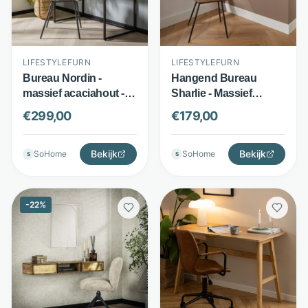
LIFESTYLEFURN
LIFESTYLEFURN
Bureau Nordin -
Hangend Bureau
massief acaciahout -
Sharlie - Massief
boomstamvorm blad -
acaciahout -
€
299,00
€
179,00
bruin - LifestyleFurn
Wandbureau met
metalen frame - Naturel
Bekijk
- LifestyleFurn
Bekijk
SoHome
SoHome
S
S
-
22
%