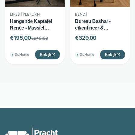
LIFESTYLEFURN
BENDT
Hangende Kaptafel
Bureau Bashar -
Renée - Massief
eikenfineer &
mangohout en
rubberhout - met lade -
€
195,00
€
329,00
€
249,00
messing - 2 lades en
naturel - Bendt
open vak - Zwart bruin
- LifestyleFurn
Bekijk
Bekijk
SoHome
SoHome
S
S