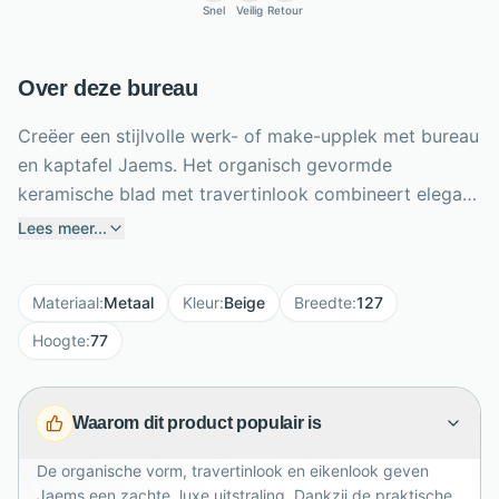
Snel
Veilig
Retour
Over deze bureau
Creëer een stijlvolle werk- of make-upplek met bureau
en kaptafel Jaems. Het organisch gevormde
keramische blad met travertinlook combineert elegant
met de lade in eikenlook en slanke, bronskleurige
Lees meer...
metalen poten. Met een breedte van 127 cm, diepte
van 62 cm en hoogte van 77 cm biedt Jaems
Materiaal
:
Metaal
Kleur
:
Beige
Breedte
:
127
comfortabele werkruimte zonder massief te ogen. De
praktische lade houdt make-up, accessoires en
Hoogte
:
77
kantoorbenodigdheden netjes uit het zicht. Dankzij het
duurzame, onderhoudsvriendelijke blad is de tafel
Waarom dit product populair is
geschikt voor dagelijks gebruik. De zachte beige tint
en verfijnde materiaalcombinatie passen prachtig in
De organische vorm, travertinlook en eikenlook geven
moderne, minimalistische en hotel-chique interieurs,
Jaems een zachte, luxe uitstraling. Dankzij de praktische