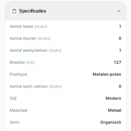
Specificaties
Aantal lades
(
stuks
)
1
Aantal deuren
(
stuks
)
0
Aantal werkplekken
(
stuks
)
1
Breedte
(
cm
)
127
Poottype
Metalen poten
Aantal open vakken
(
stuks
)
0
Stijl
Modern
Materiaal
Metaal
Vorm
Organisch