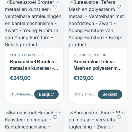
YOUNG FURNITURE
YOUNG FURNITURE
Bureaustoel Brontes -
Bureaustoel Tefera -
metaal en kunstleer -
Mesh en polyester met
verstelbare
metaal - Verstelbaar
€
249,00
€
199,00
armleuningen en
met hoofdsteun -
kantelmechanisme -
Zwart - Young
zwart - Young
Bekijk
Furniture
Bekijk
Stylemeubels
Stylemeubels
S
S
Furniture