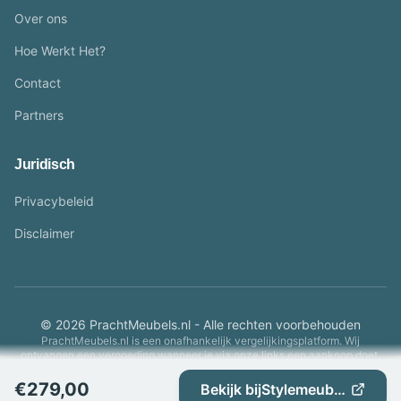
Over ons
Hoe Werkt Het?
Contact
Partners
Juridisch
Privacybeleid
Disclaimer
© 2026 PrachtMeubels.nl - Alle rechten voorbehouden
PrachtMeubels.nl is een onafhankelijk vergelijkingsplatform. Wij
ontvangen een vergoeding wanneer je via onze links een aankoop doet.
€
279,00
Bekijk bij
Stylemeubels