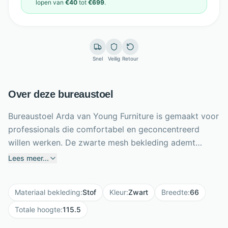
lopen van
€40
tot
€699
.
Snel
Veilig
Retour
Over deze bureaustoel
Bureaustoel Arda van Young Furniture is gemaakt voor
professionals die comfortabel en geconcentreerd
willen werken. De zwarte mesh bekleding ademt
prettig, terwijl het synchroonmechanisme de
Lees meer...
rugleuning en zitting laat meebewegen met je houding.
Zo ondersteunt deze ergonomische bureaustoel een
Materiaal bekleding
:
Stof
Kleur
:
Zwart
Breedte
:
66
actieve werkdag tot 8 uur. Met verstelbare zithoogte,
hoogteverstelbare armleuningen en een verstelbare
Totale hoogte
:
115.5
hoofdsteun pas je de stoel eenvoudig aan op jouw