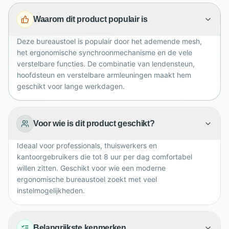
lichaam. De vaste schuimrubberen lendensteun geeft
Waarom dit product populair is
extra ondersteuning in de onderrug. De chroom-
geplateerde basis met tweekleurige wielen zorgt voor
Deze bureaustoel is populair door het ademende mesh,
stabiliteit, mobiliteit en een moderne uitstraling.
het ergonomische synchroonmechanisme en de vele
verstelbare functies. De combinatie van lendensteun,
hoofdsteun en verstelbare armleuningen maakt hem
geschikt voor lange werkdagen.
Voor wie is dit product geschikt?
Ideaal voor professionals, thuiswerkers en
kantoorgebruikers die tot 8 uur per dag comfortabel
willen zitten. Geschikt voor wie een moderne
ergonomische bureaustoel zoekt met veel
instelmogelijkheden.
Belangrijkste kenmerken