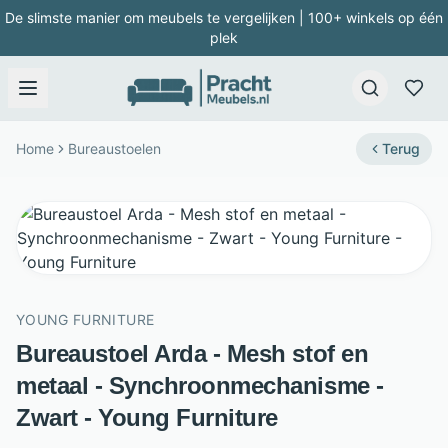
De slimste manier om meubels te vergelijken | 100+ winkels op één
plek
Home
Bureaustoelen
Terug
YOUNG FURNITURE
Bureaustoel Arda - Mesh stof en
metaal - Synchroonmechanisme -
Zwart - Young Furniture