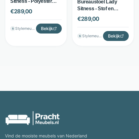
Sitness - Polyester
Bureaustoel Lady
Stof - Ergonomisch
Sitness - Stof en
€
289,00
Verstelbaar - Zwart -
polyamide -
€
289,00
TopStar
Verstelbare rugleuning
Bekijk
Stylemeubels
- Zwart - TopStar
S
Bekijk
Stylemeubels
S
Vind de mooiste meubels van Nederland