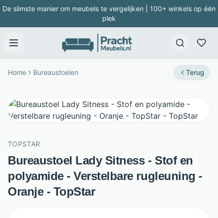
De slimste manier om meubels te vergelijken | 100+ winkels op één
plek
Home
Bureaustoelen
Terug
TOPSTAR
Bureaustoel Lady Sitness - Stof en
polyamide - Verstelbare rugleuning -
Oranje - TopStar