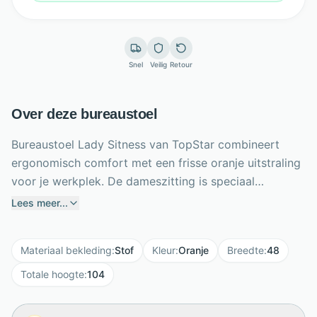
Snel
Veilig
Retour
Over deze bureaustoel
Bureaustoel Lady Sitness van TopStar combineert
ergonomisch comfort met een frisse oranje uitstraling
voor je werkplek. De dameszitting is speciaal
gevormd voor langdurig comfortabel zitten en heeft
Lees meer...
een geronde voorkant ter ondersteuning van de
knieën. Dankzij de driedimensionaal beweegbare
Materiaal bekleding
:
Stof
Kleur
:
Oranje
Breedte
:
48
Sitness-zitting blijf je actief zitten tijdens het werken.
De rugleuning met zwart gaas is afgestemd op de
Totale hoogte
:
104
vrouwelijke rug en is in hoogte en neiging verstelbaar.
Met traploze zithoogte van 39 tot 49 cm,