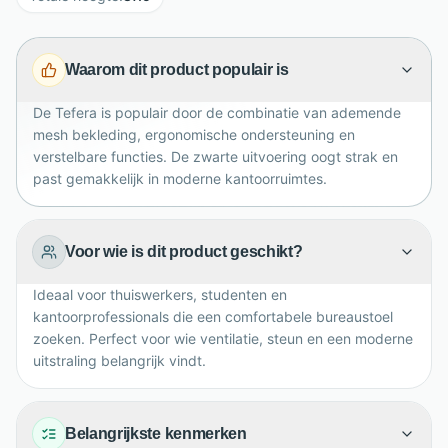
actieve, ergonomische zithouding. De in hoogte
verstelbare armleuningen met PP-schuim geven extra
Waarom dit product populair is
comfort. Met zwarte nylon basis en wielen is deze
bureaustoel draaibaar, verrijdbaar en praktisch voor
De Tefera is populair door de combinatie van ademende
dagelijks gebruik. Wordt geleverd voor zelfmontage.
mesh bekleding, ergonomische ondersteuning en
verstelbare functies. De zwarte uitvoering oogt strak en
past gemakkelijk in moderne kantoorruimtes.
Voor wie is dit product geschikt?
Ideaal voor thuiswerkers, studenten en
kantoorprofessionals die een comfortabele bureaustoel
zoeken. Perfect voor wie ventilatie, steun en een moderne
uitstraling belangrijk vindt.
Belangrijkste kenmerken