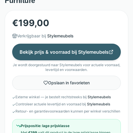
Furniture
€
199,00
Verkrijgbaar bij
Stylemeubels
Bekijk prijs & voorraad bij
Stylemeubels
Je wordt doorgestuurd naar
Stylemeubels
voor actuele voorraad,
levertijd en voorwaarden.
Opslaan in favorieten
Externe winkel — je bestelt rechtstreeks bij
Stylemeubels
✓
Controleer actuele levertijd en voorraad bij
Stylemeubels
✓
Retour- en garantievoorwaarden kunnen per winkel verschillen
✓
Prijspositie:
lage prijsklasse
Met
€199
valt dit product in de
lage prijsklasse
binnen