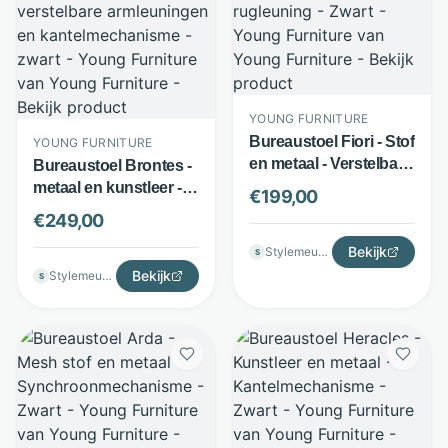
YOUNG FURNITURE
Bureaustoel Fiori - Stof
YOUNG FURNITURE
en metaal - Verstelbare
Bureaustoel Brontes -
rugleuning - Zwart -
metaal en kunstleer -
€
199,00
Young Furniture
verstelbare
€
249,00
armleuningen en
Bekijk
Stylemeubels
kantelmechanisme -
S
zwart - Young
Bekijk
Stylemeubels
S
Furniture