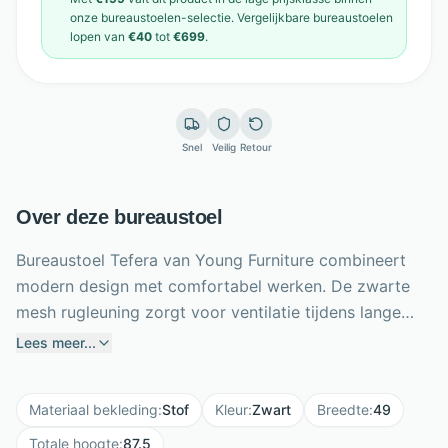
onze
bureaustoelen
-selectie. Vergelijkbare
bureaustoelen
lopen van
€40
tot
€699
.
Snel
Veilig
Retour
Over deze bureaustoel
Bureaustoel Tefera van Young Furniture combineert
modern design met comfortabel werken. De zwarte
mesh rugleuning zorgt voor ventilatie tijdens lange
kantooruren, terwijl de mesh zitting met polyester
Lees meer...
afwerking prettig ondersteunt. Dankzij de gaslift
verstel je de hoogte van 87,5 tot 97 cm en stem je de
Materiaal bekleding
:
Stof
Kleur
:
Zwart
Breedte
:
49
stoel eenvoudig af op jouw bureau. De onderrugsteun,
hoofdsteun en centrale kantelfunctie helpen bij een
Totale hoogte
:
87.5