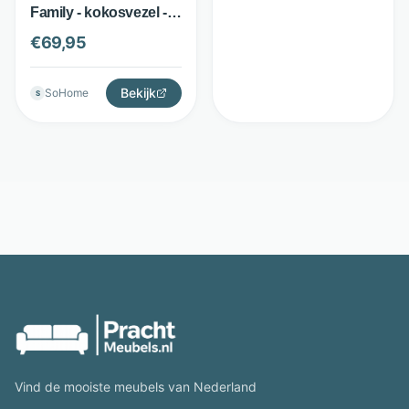
Family - kokosvezel -
gerecycled design -
€
69,95
Bruin - MUST Living
Bekijk
SoHome
S
Vind de mooiste meubels van Nederland