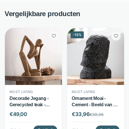
Vergelijkbare producten
-
15
%
MUST LIVING
MUST LIVING
Decoratie Jegang -
Ornament Moai -
Gerecycled teak -
Cement - Beeld van 30
Natural ornament -
cm hoog - Grijs - MUST
€
49,00
€
33,96
€
39,95
Bruin - MUST Living
Living