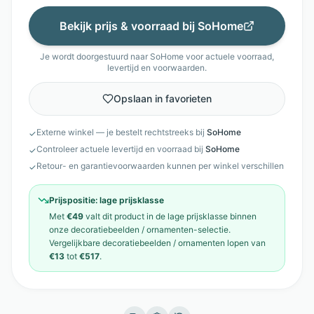
Bekijk prijs & voorraad bij
SoHome
Je wordt doorgestuurd naar
SoHome
voor actuele voorraad,
levertijd en voorwaarden.
Opslaan in favorieten
Externe winkel — je bestelt rechtstreeks bij
SoHome
✓
Controleer actuele levertijd en voorraad bij
SoHome
✓
Retour- en garantievoorwaarden kunnen per winkel verschillen
✓
Prijspositie:
lage prijsklasse
Met
€49
valt dit product in de
lage prijsklasse
binnen
onze
decoratiebeelden / ornamenten
-selectie.
Vergelijkbare
decoratiebeelden / ornamenten
lopen van
€13
tot
€517
.