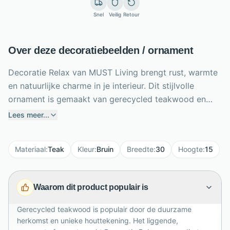
Snel
Veilig
Retour
Over deze decoratiebeelden / ornament
Decoratie Relax van MUST Living brengt rust, warmte
en natuurlijke charme in je interieur. Dit stijlvolle
ornament is gemaakt van gerecycled teakwood en
heeft een bruine naturel uitstraling die de karaktervolle
Lees meer...
houtstructuur mooi benadrukt. Met zijn liggende
formaat van 15 x 30 x 5 cm past dit decoratiestuk
Materiaal
:
Teak
Kleur
:
Bruin
Breedte
:
30
Hoogte
:
15
perfect op een dressoir, wandplank, vensterbank of
salontafel. De eenvoudige vormgeving geeft een
ontspannen sfeer en laat zich makkelijk combineren
Waarom dit product populair is
met andere houten accessoires, aardetinten en
natuurlijke materialen. Een compact maar sfeervol
Gerecycled teakwood is populair door de duurzame
woonaccessoire voor wie houdt van duurzame
herkomst en unieke houttekening. Het liggende,