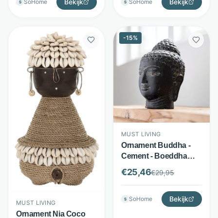
Bekijk
Bekijk
SoHome
SoHome
S
S
-
15
%
MUST LIVING
Ornament Buddha -
Cement - Boeddha
ornament - Zwart -
€
25,46
€
29,95
MUST Living
Bekijk
SoHome
S
MUST LIVING
Ornament Nia Coco