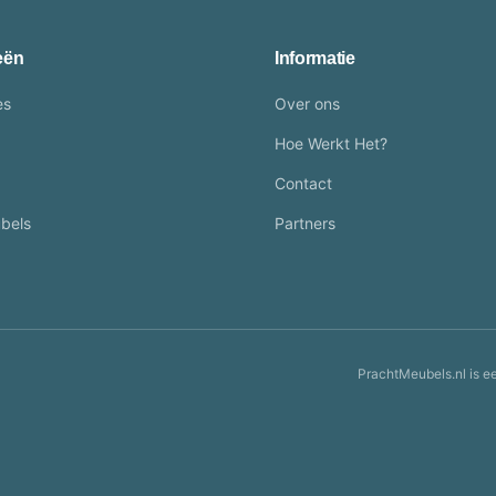
eën
Informatie
es
Over ons
Hoe Werkt Het?
Contact
bels
Partners
PrachtMeubels.nl is e