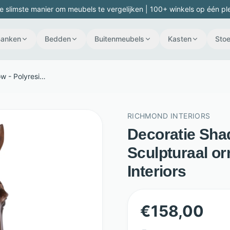
e slimste manier om meubels te vergelijken | 100+ winkels op één pl
Banken
Bedden
Buitenmeubels
Kasten
Stoe
Decoratie Shadow - Polyresin - Sculpturaal ornament - Brons - Richmond Interiors
RICHMOND INTERIORS
Decoratie Shad
Sculpturaal o
Interiors
€
158,00