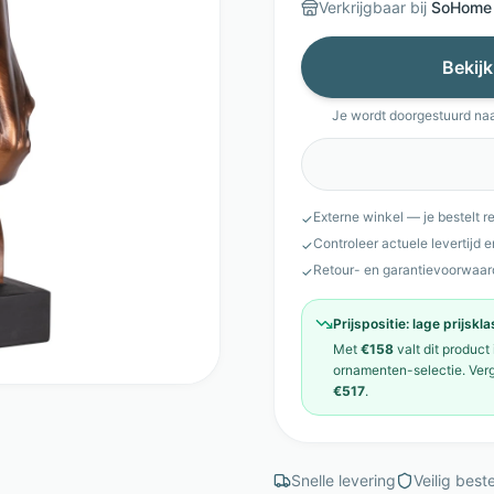
Verkrijgbaar bij
SoHome
Bekijk
Je wordt doorgestuurd na
Externe winkel — je bestelt r
✓
Controleer actuele levertijd 
✓
Retour- en garantievoorwaar
✓
Prijspositie:
lage prijskl
Met
€158
valt dit product
ornamenten
-selectie. Ver
€517
.
Snelle levering
Veilig beste