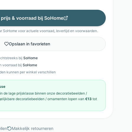
 prijs & voorraad bij
SoHome
ar
SoHome
voor actuele voorraad, levertijd en voorwaarden.
Opslaan in favorieten
echtstreeks bij
SoHome
en voorraad bij
SoHome
den kunnen per winkel verschillen
asse
 in de
lage prijsklasse
binnen onze
decoratiebeelden /
gelijkbare
decoratiebeelden / ornamenten
lopen van
€13
tot
llen
Makkelijk retourneren