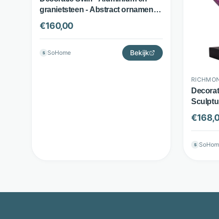
granietsteen - Abstract ornament -
Goud - Richmond Interiors
€
160,00
Bekijk
SoHome
S
RICHMON
Decorat
Sculptu
Richmon
€
168,
SoHom
S