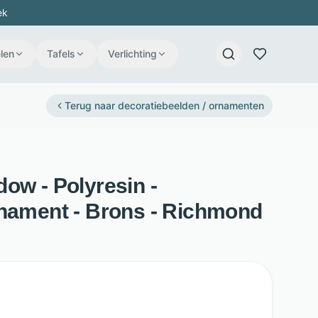
ek
len
Tafels
Verlichting
Terug naar
decoratiebeelden / ornamenten
ow - Polyresin -
rnament - Brons - Richmond