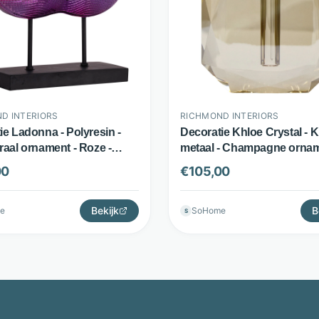
D INTERIORS
RICHMOND INTERIORS
ie Ladonna - Polyresin -
Decoratie Khloe Crystal - Kr
raal ornament - Roze -
metaal - Champagne ornam
d Interiors
Beige - Richmond Interiors
00
€
105,00
Bekijk
B
e
SoHome
S