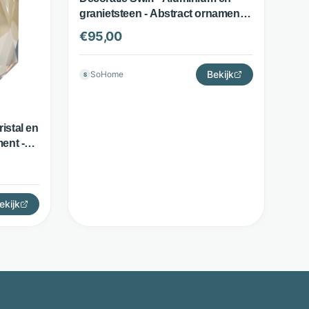
granietsteen - Abstract ornament -
Goud - Richmond Interiors
€
95,00
Bekijk
SoHome
S
istal en
ent -
ekijk