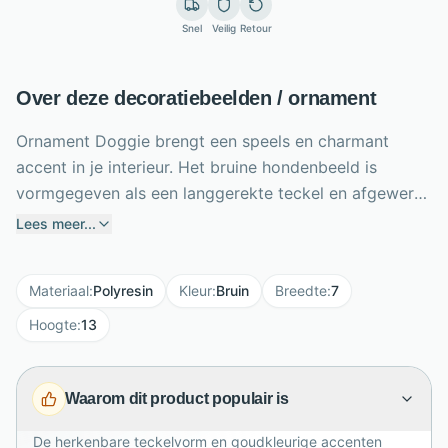
Snel
Veilig
Retour
Over deze decoratiebeelden / ornament
Ornament Doggie brengt een speels en charmant
accent in je interieur. Het bruine hondenbeeld is
vormgegeven als een langgerekte teckel en afgewerkt
met subtiele goudkleurige details aan de neus en
Lees meer...
poten. Met een lengte van 22 cm, hoogte van 13 cm
en breedte van 7 cm past dit compacte ornament
Materiaal
:
Polyresin
Kleur
:
Bruin
Breedte
:
7
eenvoudig op een dressoir, wandplank, vensterbank of
bijzettafel. De fijne vachtstructuur geeft het beeld een
Hoogte
:
13
levendige uitstraling, terwijl de warme kleur mooi
combineert met natuurlijke en moderne woonstijlen.
Waarom dit product populair is
Een origineel decoratiestuk voor hondenliefhebbers en
een sfeervol cadeau dat direct persoonlijkheid
De herkenbare teckelvorm en goudkleurige accenten