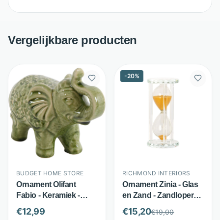
Vergelijkbare producten
-
20
%
BUDGET HOME STORE
RICHMOND INTERIORS
Ornament Olifant
Ornament Zinia - Glas
Fabio - Keramiek -
en Zand - Zandloper
Opgeheven slurf -
met Kristallook -
€
12,99
€
15,20
€
19,00
Groen - Budget Home
Transparant -