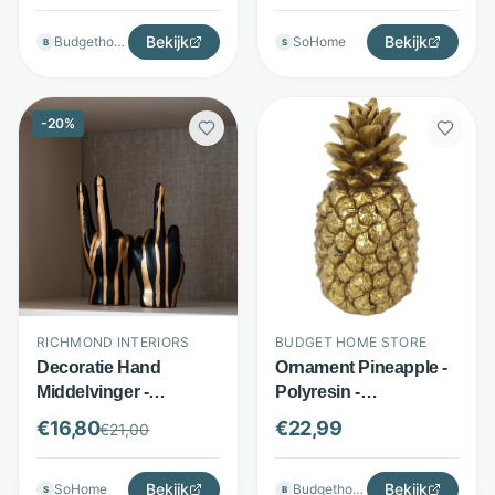
Store
Richmond Interiors
Bekijk
Bekijk
Budgethomestore
SoHome
B
S
-
20
%
RICHMOND INTERIORS
BUDGET HOME STORE
Decoratie Hand
Ornament Pineapple -
Middelvinger -
Polyresin -
Polyresin - Statement
Gedetailleerde ananas
€
16,80
€
22,99
€
21,00
sculptuur - Zwart -
- Goud - Budget Home
Richmond Interiors
Store
Bekijk
Bekijk
SoHome
Budgethomestore
S
B