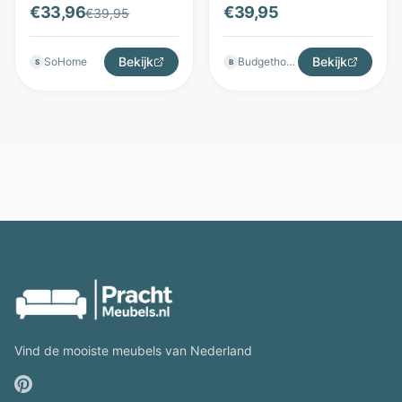
cm hoog - Grijs - MUST
Zwart - Light & Living
€
33,96
€
39,95
€
39,95
Living
Bekijk
Bekijk
SoHome
Budgethomestore
S
B
Vind de mooiste meubels van Nederland