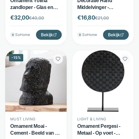
Ornament Yolina
Decoratie Hand
zandloper - Glas en
Middelvinger -
metaal - Gouden
Polyresin - Statement
€
32,00
€
16,80
€
40,00
€
21,00
details - Goud -
sculptuur - Zwart -
Richmond Interiors
Richmond Interiors
Bekijk
Bekijk
SoHome
SoHome
S
S
-
15
%
MUST LIVING
LIGHT & LIVING
Ornament Moai -
Ornament Pergesi -
Cement - Beeld van 30
Metaal - Op voet -