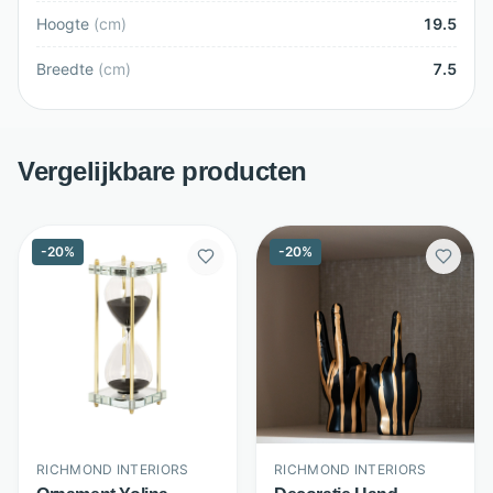
Hoogte
(
cm
)
19.5
Breedte
(
cm
)
7.5
Vergelijkbare producten
-
20
%
-
20
%
RICHMOND INTERIORS
RICHMOND INTERIORS