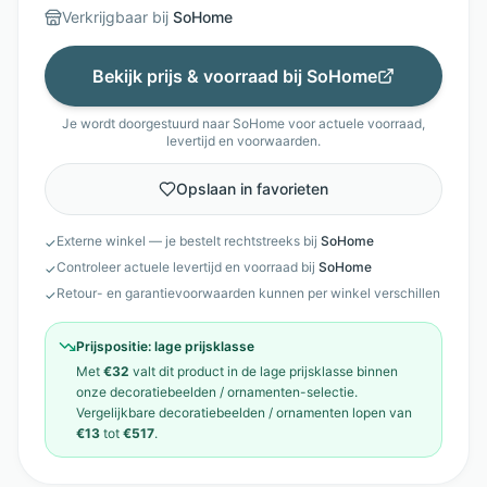
Verkrijgbaar bij
SoHome
Bekijk prijs & voorraad bij
SoHome
Je wordt doorgestuurd naar
SoHome
voor actuele voorraad,
levertijd en voorwaarden.
Opslaan in favorieten
Externe winkel — je bestelt rechtstreeks bij
SoHome
✓
Controleer actuele levertijd en voorraad bij
SoHome
✓
Retour- en garantievoorwaarden kunnen per winkel verschillen
✓
Prijspositie:
lage prijsklasse
Met
€32
valt dit product in de
lage prijsklasse
binnen
onze
decoratiebeelden / ornamenten
-selectie.
Vergelijkbare
decoratiebeelden / ornamenten
lopen van
€13
tot
€517
.