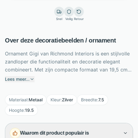
Snel
Veilig
Retour
Over deze decoratiebeelden / ornament
Ornament Gigi van Richmond Interiors is een stijlvolle
zandloper die functionaliteit en decoratie elegant
combineert. Met zijn compacte formaat van 19,5 cm
hoog en 7,5 cm breed past dit ornament moeiteloos
Lees meer...
op een bureau, dressoir, sidetable of wandplank. De
combinatie van metaal, glas en zand geeft de
Materiaal
:
Metaal
Kleur
:
Zilver
Breedte
:
7.5
zandloper een verfijnde uitstraling, terwijl de zilveren
kleur zorgt voor een luxe accent in huis. Gigi herinnert
Hoogte
:
19.5
subtiel aan het verstrijken van de tijd en voegt tegelijk
sfeer toe aan je interieur. Ideaal als decoratief object
Waarom dit product populair is
in de woonkamer, werkkamer of hal, en mooi te