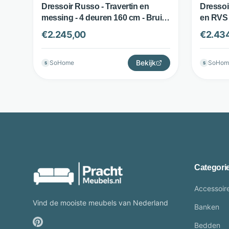
Dressoir Russo - Travertin en
Dressoi
messing - 4 deuren 160 cm - Bruin
en RVS 
- Richmond Interiors
opbergr
€
2.245,00
€
2.43
goud - 
Bekijk
SoHome
SoHom
S
S
Categori
Accessoir
Vind de mooiste meubels van Nederland
Banken
Bedden