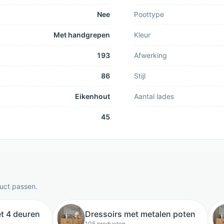
Nee
Poottype
Met handgrepen
Kleur
193
Afwerking
86
Stijl
Eikenhout
Aantal lades
45
duct passen.
t 4 deuren
Dressoirs met metalen poten
105 producten