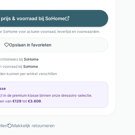
 prijs & voorraad bij
SoHome
ar
SoHome
voor actuele voorraad, levertijd en voorwaarden.
Opslaan in favorieten
echtstreeks bij
SoHome
en voorraad bij
SoHome
den kunnen per winkel verschillen
sse
ct in de
premium klasse
binnen onze
dressoirs
-selectie.
pen van
€129
tot
€3.609
.
llen
Makkelijk retourneren