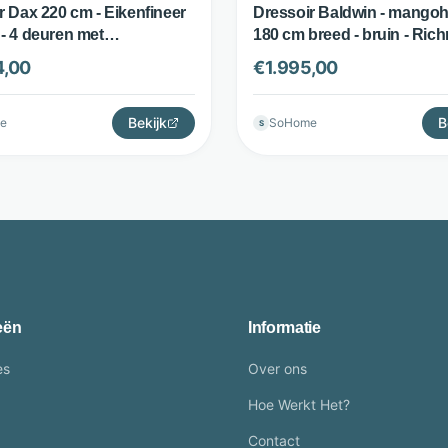
r Dax 220 cm - Eikenfineer
Dressoir Baldwin - mangoh
- 4 deuren met
180 cm breed - bruin - Ri
uimte - Charcoal zwart met
Interiors
4,00
€
1.995,00
Richmond Interiors
Bekijk
B
e
SoHome
S
eën
Informatie
es
Over ons
Hoe Werkt Het?
Contact