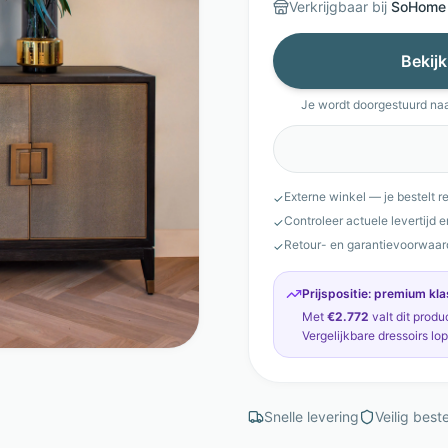
Verkrijgbaar bij
SoHome
Bekijk
Je wordt doorgestuurd na
Externe winkel — je bestelt r
✓
Controleer actuele levertijd 
✓
Retour- en garantievoorwaar
✓
Prijspositie:
premium kla
Met
€2.772
valt dit produ
Vergelijkbare
dressoirs
lo
Snelle levering
Veilig beste