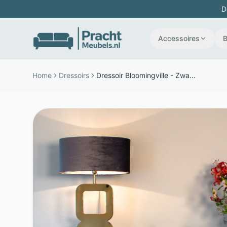
D
Accessoires
Home
Dressoirs
Dressoir Bloomingville - Zwart Eikenhout en PU-leer - 4 Deuren - Zwart/Goud - Richmond Interiors