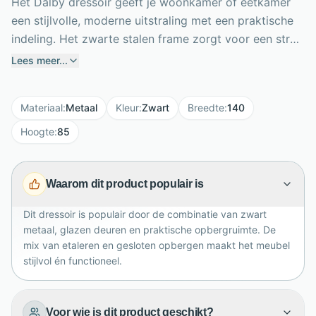
Het Dalby dressoir geeft je woonkamer of eetkamer
een stijlvolle, moderne uitstraling met een praktische
indeling. Het zwarte stalen frame zorgt voor een strak
en industrieel karakter, terwijl de glazen deuren een
Lees meer...
luchtige en elegante look toevoegen. Met een breedte
van 140 cm, hoogte van 85 cm en diepte van 40 cm
Materiaal
:
Metaal
Kleur
:
Zwart
Breedte
:
140
biedt dit dressoir volop ruimte zonder te overheersen.
Achter de twee glazen deuren toon je boeken, servies
Hoogte
:
85
of decoratie, terwijl de drie lades kleinere spullen
netjes uit het zicht houden. Dankzij het minimalistische
Waarom dit product populair is
ontwerp past de Dalby moeiteloos in moderne en
industriële interieurs.
Dit dressoir is populair door de combinatie van zwart
metaal, glazen deuren en praktische opbergruimte. De
mix van etaleren en gesloten opbergen maakt het meubel
stijlvol én functioneel.
Voor wie is dit product geschikt?