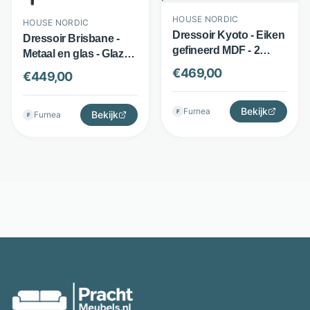
HOUSE NORDIC
HOUSE NORDIC
Dressoir Kyoto - Eiken
Dressoir Brisbane -
gefineerd MDF - 2
Metaal en glas - Glazen
deuren en 3 lades -
deuren - Zwart - House
€
469,00
€
449,00
Gerookt eiken - House
Nordic
Nordic
Bekijk
Furnea
F
Bekijk
Furnea
F