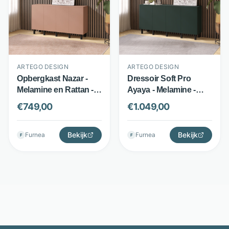
ARTEGO DESIGN
ARTEGO DESIGN
Opbergkast Nazar -
Dressoir Soft Pro
Melamine en Rattan - 2
Ayaya - Melamine -
Deuren met
Soft Pro technologie -
€
749,00
€
1.049,00
Vlechtwerk - Eiken
Mat groen - Artego
Bruin - Sky Style
Design
Bekijk
Bekijk
Furnea
Furnea
F
F