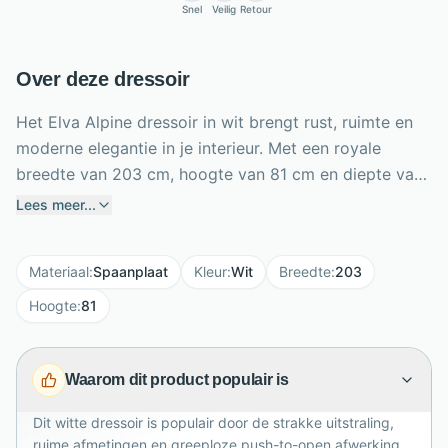
Snel
Veilig
Retour
Over deze dressoir
Het Elva Alpine dressoir in wit brengt rust, ruimte en
moderne elegantie in je interieur. Met een royale
breedte van 203 cm, hoogte van 81 cm en diepte van
37,5 cm biedt dit dressoir praktische opbergruimte
Lees meer...
zonder zwaar te ogen. De melamine afwerking maakt
het meubel sterk en onderhoudsvriendelijk, ideaal voor
Materiaal
:
Spaanplaat
Kleur
:
Wit
Breedte
:
203
dagelijks gebruik. De twee zijpanelen in dezelfde kleur
als de frontjes zorgen voor extra stabiliteit en een
Hoogte
:
81
strak afgewerkte look. Dankzij het push-to-open
systeem blijft het ontwerp greeploos en
Waarom dit product populair is
minimalistisch. Perfect te combineren met andere
Alpine Wit meubels voor een harmonieus geheel.
Dit witte dressoir is populair door de strakke uitstraling,
ruime afmetingen en greeploze push-to-open afwerking.