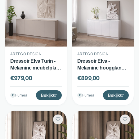
ARTEGO DESIGN
ARTEGO DESIGN
Dressoir Elva Turin -
Dressoir Elva -
Melamine meubelplaat
Melamine hoogglans -
- Breed staand model -
163 cm met
€
979,00
€
899,00
Cashmere beige -
antibacterieel front -
Artego Design
Wit - Artego Design
Bekijk
Bekijk
Furnea
Furnea
F
F