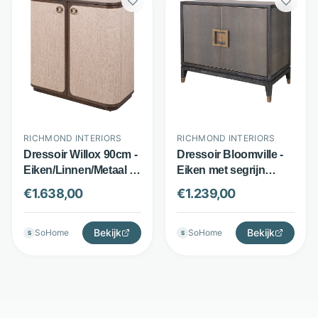
RICHMOND INTERIORS
RICHMOND INTERIORS
Dressoir Willox 90cm -
Dressoir Bloomville -
Eiken/Linnen/Metaal - 2
Eiken met segrijn
deuren - Bruin -
lederlook en brass
€
1.638,00
€
1.239,00
Richmond Interiors
details - 4 deuren -
Grijs - Richmond
Bekijk
Interiors
Bekijk
SoHome
SoHome
S
S