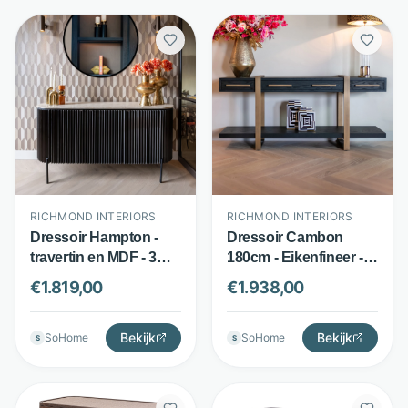
RICHMOND INTERIORS
RICHMOND INTERIORS
Dressoir Hampton -
Dressoir Cambon
travertin en MDF - 3
180cm - Eikenfineer -
deuren - dark brown -
Geborsteld
€
1.819,00
€
1.938,00
Richmond Interiors
goudkleurig onderstel
- Zwart - Richmond
Bekijk
Interiors
Bekijk
SoHome
SoHome
S
S