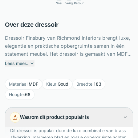
Snel
Veilig
Retour
Over deze dressoir
Dressoir Finsbury van Richmond Interiors brengt luxe,
elegantie en praktische opbergruimte samen in één
statement meubel. Het dressoir is gemaakt van MDF
met een brass afwerking en heeft een stijlvol
Lees meer...
marmeren bovenblad, waardoor goudkleurige warmte
en natuurlijke verfijning mooi samenkomen. Met 4
Materiaal
:
MDF
Kleur
:
Goud
Breedte
:
183
deuren biedt Finsbury volop ruimte voor servies,
woonaccessoires en dagelijkse spullen. De royale
Hoogte
:
68
afmetingen van 183 x 68 x 46 cm maken dit dressoir
ideaal voor woonkamer, eetkamer of hal. De messing
Waarom dit product populair is
bekleding geeft het meubel een tijdloze uitstraling,
terwijl het marmer zorgt voor een chic accent in
Dit dressoir is populair door de luxe combinatie van brass
moderne en klassieke interieurs.
afwerking, marmeren blad en royale opbergruimte achter