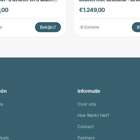
Kave Home
h-to-open - Zwart - Kave
€
1.249,00
,00
B
Bekijk
SoHome
e
S
eën
Informatie
es
Over ons
Hoe Werkt Het?
Contact
bels
Partners