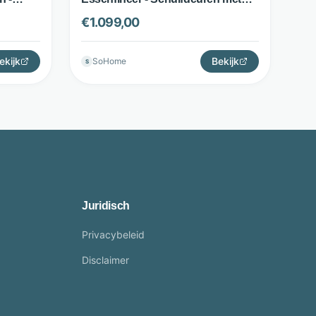
latten - Donkerbruin - Kave Home
€
1.099,00
ekijk
Bekijk
SoHome
S
Juridisch
Privacybeleid
Disclaimer