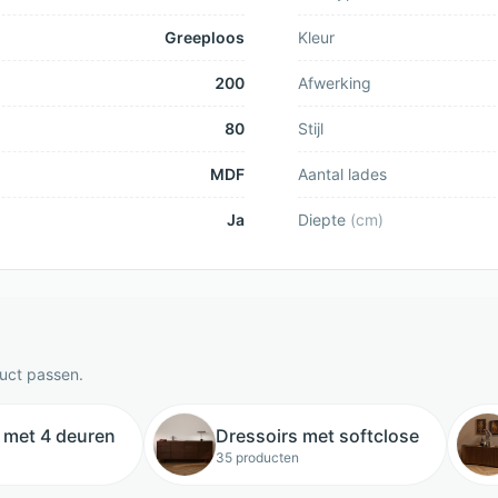
Greeploos
Kleur
200
Afwerking
80
Stijl
MDF
Aantal lades
Ja
Diepte
(
cm
)
duct passen.
 met 4 deuren
Dressoirs met softclose
35 producten