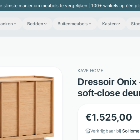
e slimste manier om meubels te vergelijken | 100+ winkels op één pl
Banken
Bedden
Buitenmeubels
Kasten
Stoe
KAVE HOME
Dressoir Onix 
soft-close deu
€
1.525,00
Verkrijgbaar bij
SoHome