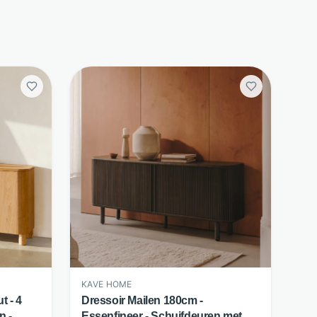
KAVE HOME
t - 4
Dressoir Mailen 180cm -
n -
Essenfineer - Schuifdeuren met