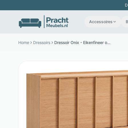
D
Accessoires
Home
Dressoirs
Dressoir Onix - Eikenfineer op MDF - 4 soft-close deuren - Naturel - Kave Home