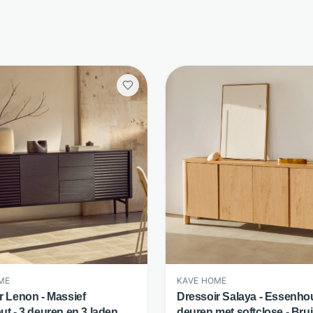
KAVE HOME
ME
Dressoir Salaya - Essenhou
r Lenon - Massief
deuren met softclose - Brui
ut - 3 deuren en 3 laden