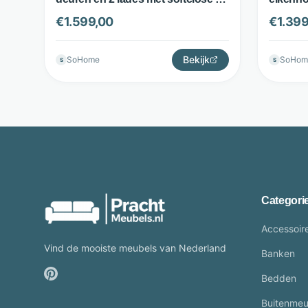
Bruin - Kave Home
met pus
€
1.599,00
€
1.399
Home
Bekijk
SoHome
SoHom
S
S
Categori
Accessoir
Vind de mooiste meubels van Nederland
Banken
Bedden
Buitenmeu