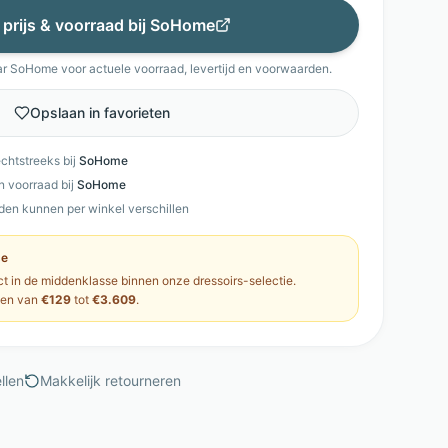
 prijs & voorraad bij
SoHome
ar
SoHome
voor actuele voorraad, levertijd en voorwaarden.
Opslaan in favorieten
echtstreeks bij
SoHome
en voorraad bij
SoHome
den kunnen per winkel verschillen
se
ct in de
middenklasse
binnen onze
dressoirs
-selectie.
pen van
€129
tot
€3.609
.
llen
Makkelijk retourneren