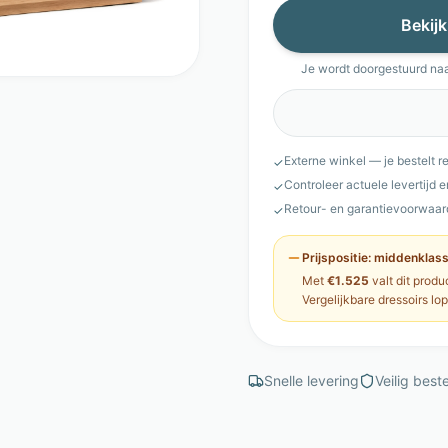
Bekijk
Je wordt doorgestuurd na
Externe winkel — je bestelt r
✓
Controleer actuele levertijd 
✓
Retour- en garantievoorwaar
✓
Prijspositie:
middenklas
Met
€1.525
valt dit produ
Vergelijkbare
dressoirs
lo
Snelle levering
Veilig beste