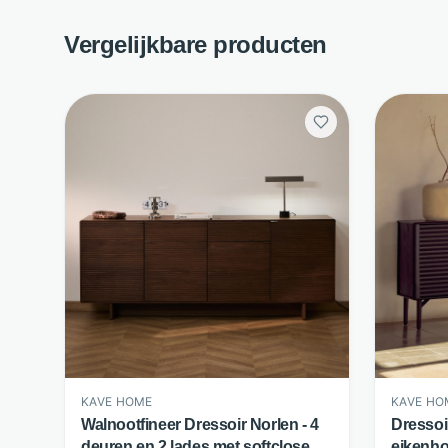
Vergelijkbare producten
KAVE HOME
KAVE HO
Walnootfineer Dressoir Norlen - 4
Dressoi
deuren en 2 lades met softclose -
eikenho