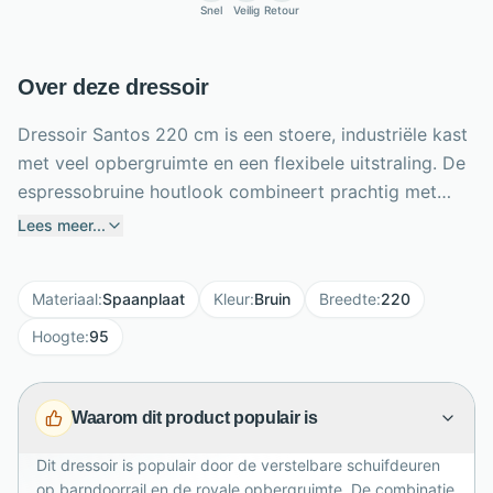
Snel
Veilig
Retour
Over deze dressoir
Dressoir Santos 220 cm is een stoere, industriële kast
met veel opbergruimte en een flexibele uitstraling. De
espressobruine houtlook combineert prachtig met
zwarte metalen details, zoals de barndoorrail, het
Lees meer...
frame en de ingefreesde handgrepen. Met 2
schuifdeuren, 4 lades en 4 open vakken bepaal je zelf
Materiaal
:
Spaanplaat
Kleur
:
Bruin
Breedte
:
220
welke delen je wilt tonen of juist verbergen. De royale
afmetingen van B220 x D45 x H95 cm maken dit
Hoogte
:
95
dressoir ideaal voor servies, woonaccessoires en
dagelijkse spullen. Door het robuuste ontwerp past
Waarom dit product populair is
Santos mooi in moderne, landelijke en industriële
interieurs waar sfeer en functionaliteit samenkomen.
Dit dressoir is populair door de verstelbare schuifdeuren
op barndoorrail en de royale opbergruimte. De combinatie