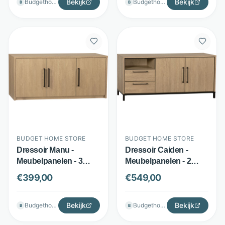
Bekijk
Bekijk
Budgethomestore
Budgethomestore
B
B
BUDGET HOME STORE
BUDGET HOME STORE
Dressoir Manu -
Dressoir Caiden -
Meubelpanelen - 3
Meubelpanelen - 2
deuren - Bruin -
deuren en 2 lades -
€
399,00
€
549,00
Budget Home Store
Bruin - Budget Home
Store
Bekijk
Bekijk
Budgethomestore
Budgethomestore
B
B