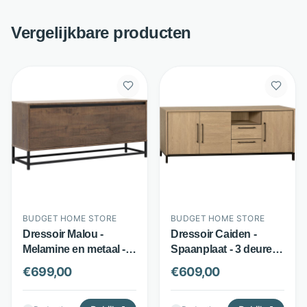
Vergelijkbare producten
BUDGET HOME STORE
BUDGET HOME STORE
Dressoir Malou -
Dressoir Caiden -
Melamine en metaal - 3
Spaanplaat - 3 deuren
softclose-deuren -
en 2 lades - Bruin -
€
699,00
€
609,00
Dark mango - Budget
Budget Home Store
Home Store