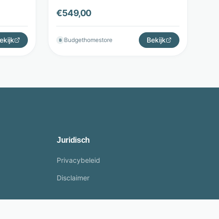
t Home
Budget Home Store
€
549,00
ekijk
Bekijk
Budgethomestore
B
Juridisch
Privacybeleid
Disclaimer