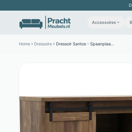
D
Accessoires
Home
Dressoirs
Dressoir Santos - Spaanplaat - 2 schuifdeuren en 2 lades - Bruin - Budget Home Store