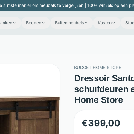
e slimste manier om meubels te vergelijken | 100+ winkels op één pl
Banken
Bedden
Buitenmeubels
Kasten
Stoe
BUDGET HOME STORE
Dressoir Santo
schuifdeuren e
Home Store
€
399,00