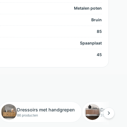
Metalen poten
Bruin
85
Spaanplaat
45
Dressoirs met handgrepen
Dressoirs m
86 producten
35 producten