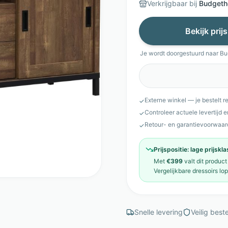
Verkrijgbaar bij
Budgeth
Bekijk prij
Je wordt doorgestuurd naar
Bu
Externe winkel — je bestelt r
✓
Controleer actuele levertijd 
✓
Retour- en garantievoorwaar
✓
Prijspositie:
lage prijskl
Met
€399
valt dit product
Vergelijkbare
dressoirs
lo
Snelle levering
Veilig beste