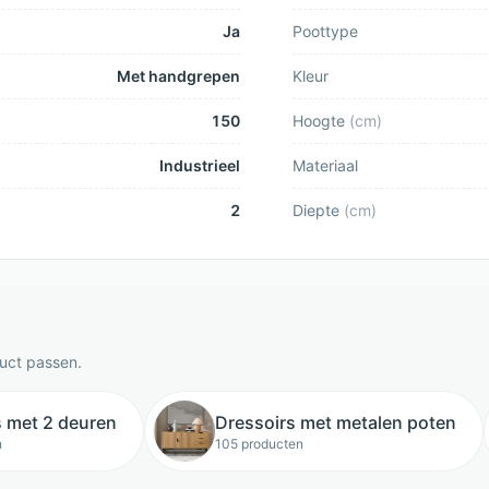
Ja
Poottype
Met handgrepen
Kleur
150
Hoogte
(
cm
)
Industrieel
Materiaal
2
Diepte
(
cm
)
duct passen.
s met 2 deuren
Dressoirs met metalen poten
n
105 producten