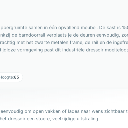
opbergruimte samen in één opvallend meubel. De kast is 1
zij de barndoorrail verplaats je de deuren eenvoudig, zoda
rachtig met het zwarte metalen frame, de rail en de ingef
ijdloze vormgeving past dit industriële dressoir moeiteloos 
Hoogte
:
85
 eenvoudig om open vakken of lades naar wens zichtbaar t
t dressoir een stoere, veelzijdige uitstraling.