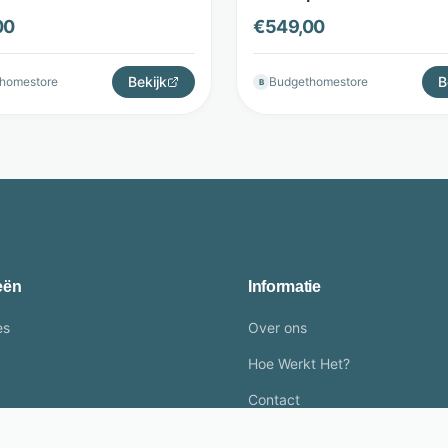
 Home Store
en 4 lades - Bruin - Budge
00
€
549,00
Store
Bekijk
B
homestore
Budgethomestore
B
eën
Informatie
es
Over ons
Hoe Werkt Het?
Contact
bels
Partners