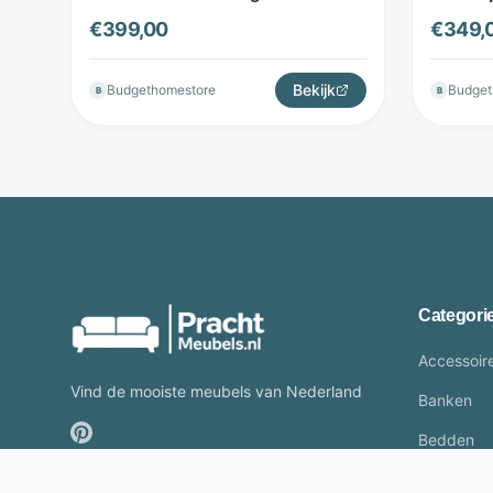
Store
Budget
€
399,00
€
349,
Bekijk
Budgethomestore
Budget
B
B
Categori
Accessoir
Vind de mooiste meubels van Nederland
Banken
Bedden
Buitenmeu