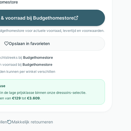
omestore
s & voorraad bij
Budgethomestore
dgethomestore
voor actuele voorraad, levertijd en voorwaarden.
Opslaan in favorieten
echtstreeks bij
Budgethomestore
en voorraad bij
Budgethomestore
den kunnen per winkel verschillen
asse
 in de
lage prijsklasse
binnen onze
dressoirs
-selectie.
pen van
€129
tot
€3.609
.
llen
Makkelijk retourneren