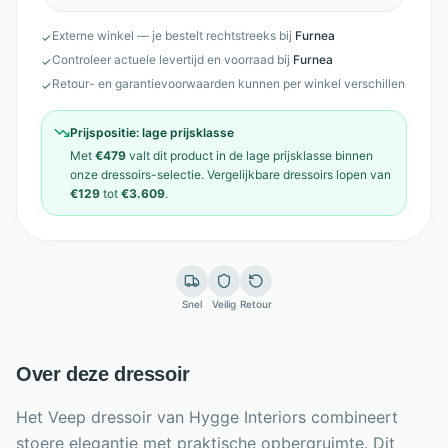
Externe winkel — je bestelt rechtstreeks bij
Furnea
✓
Controleer actuele levertijd en voorraad bij
Furnea
✓
Retour- en garantievoorwaarden kunnen per winkel verschillen
✓
Prijspositie:
lage prijsklasse
Met
€479
valt dit product in de
lage prijsklasse
binnen
onze
dressoirs
-selectie. Vergelijkbare
dressoirs
lopen van
€129
tot
€3.609
.
Snel
Veilig
Retour
Over deze dressoir
Het Veep dressoir van Hygge Interiors combineert
stoere elegantie met praktische opbergruimte. Dit