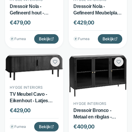
Dressoir Nola -
Dressoir Nola -
Gefineerd Meubelplaat
Gefineerd hout -
- Lamellen-Look -
Lamellen-look - Zwart -
€
429,00
€
479,00
Eiken Bruin - Hygge
Hygge Interiors
Interiors
Bekijk
Bekijk
Furnea
Furnea
F
F
HYGGE INTERIORS
TV Meubel Cavo -
Eikenhout - Latjes
HYGGE INTERIORS
design - Zwart - Hygge
€
429,00
Dressoir Bronco -
Interiors
Metaal en ribglas -
Glazen deuren met
€
409,00
Bekijk
Furnea
F
legplank - Zwart -