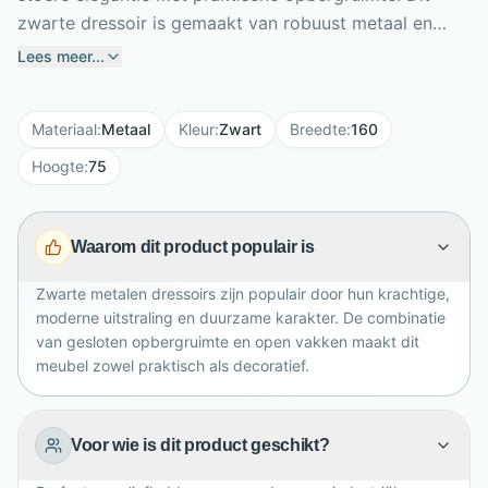
zwarte dressoir is gemaakt van robuust metaal en
heeft een moderne, industriële uitstraling die direct
Lees meer...
karakter toevoegt aan je woonkamer, eetkamer of hal.
Met een breedte van 160 cm biedt het meubel volop
Materiaal
:
Metaal
Kleur
:
Zwart
Breedte
:
160
ruimte voor servies, woonaccessoires en dagelijkse
spullen. De twee schuifdeuren met metalen knoppen
Hoogte
:
75
zorgen voor een stijlvolle en ruimtebesparende
toegang, terwijl de twee open vakken ideaal zijn voor
Waarom dit product populair is
decoratie of favoriete items. Dankzij het strakke
ontwerp laat dit metalen dressoir zich makkelijk
Zwarte metalen dressoirs zijn populair door hun krachtige,
combineren met andere Veep meubels en moderne
moderne uitstraling en duurzame karakter. De combinatie
woonstijlen.
van gesloten opbergruimte en open vakken maakt dit
meubel zowel praktisch als decoratief.
Voor wie is dit product geschikt?