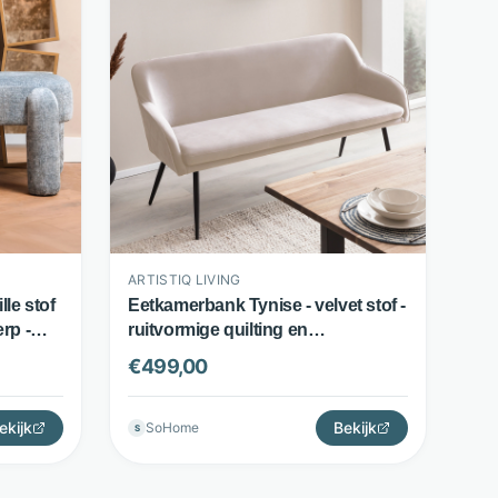
ARTISTIQ LIVING
le stof
Eetkamerbank Tynise - velvet stof -
rp -
ruitvormige quilting en
iors
armleuningen - crème - Artistiq
€
499,00
Living
ekijk
Bekijk
SoHome
S