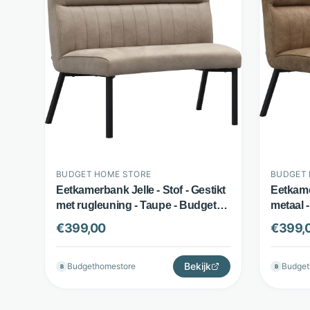
BUDGET HOME STORE
BUDGET 
Eetkamerbank Jelle - Stof - Gestikt
Eetkame
met rugleuning - Taupe - Budget
metaal -
Home Store
Taupe -
€
399,00
€
399,
Bekijk
Budgethomestore
Budget
B
B