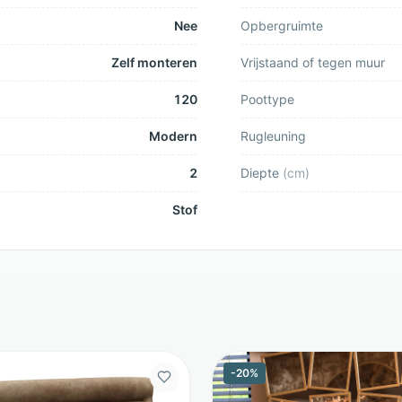
Nee
Opbergruimte
Zelf monteren
Vrijstaand of tegen muur
120
Poottype
Modern
Rugleuning
2
Diepte
(
cm
)
Stof
-
20
%