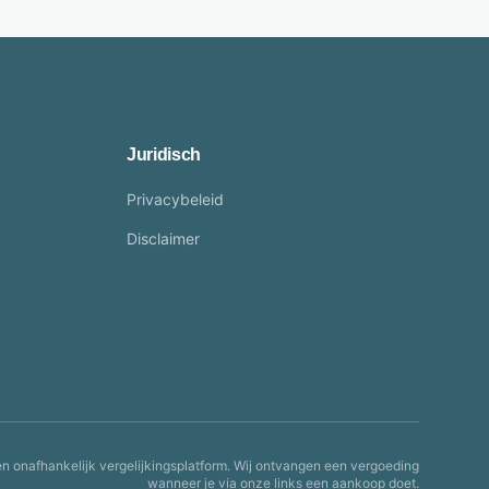
Juridisch
Privacybeleid
Disclaimer
en onafhankelijk vergelijkingsplatform. Wij ontvangen een vergoeding
wanneer je via onze links een aankoop doet.