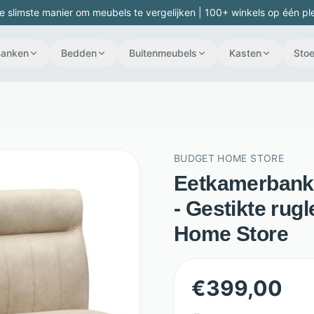
e slimste manier om meubels te vergelijken | 100+ winkels op één pl
Banken
Bedden
Buitenmeubels
Kasten
Stoe
BUDGET HOME STORE
Eetkamerbank J
- Gestikte rug
Home Store
€
399,00