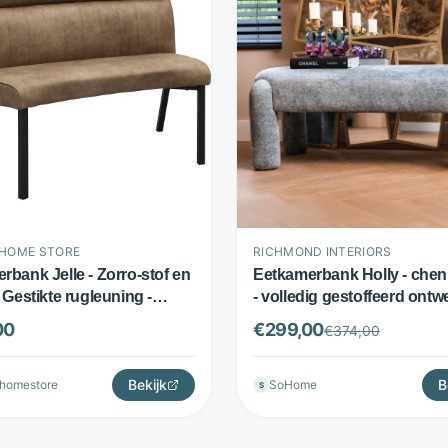
HOME STORE
RICHMOND INTERIORS
rbank Jelle - Zorro-stof en
Eetkamerbank Holly - chenil
 Gestikte rugleuning -
- volledig gestoffeerd ontwe
 Budget Home Store
lichtblauw - Richmond Inter
00
€
299,00
€
374,00
Bekijk
B
homestore
SoHome
S