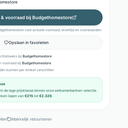
omestore
s & voorraad bij
Budgethomestore
dgethomestore
voor actuele voorraad, levertijd en voorwaarden.
Opslaan in favorieten
echtstreeks bij
Budgethomestore
en voorraad bij
Budgethomestore
den kunnen per winkel verschillen
asse
 in de
lage prijsklasse
binnen onze
eetkamerbanken
-selectie.
nken
lopen van
€215
tot
€2.320
.
llen
Makkelijk retourneren