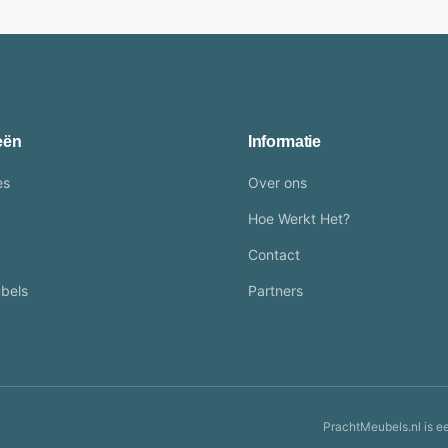
eën
Informatie
es
Over ons
Hoe Werkt Het?
Contact
bels
Partners
PrachtMeubels.nl is e