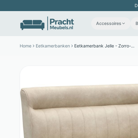
D
Accessoires
Home
Eetkamerbanken
Eetkamerbank Jelle - Zorro-stof en metaal - Gestikte rugleuning - Beige - Budget Home Store