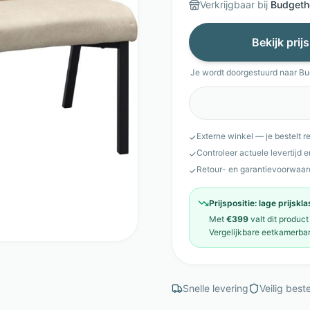
Verkrijgbaar bij
Budgeth
Bekijk prij
Je wordt doorgestuurd naar
Bu
Externe winkel — je bestelt r
✓
Controleer actuele levertijd 
✓
Retour- en garantievoorwaar
✓
Prijspositie:
lage prijskl
Met
€399
valt dit product
Vergelijkbare
eetkamerba
Snelle levering
Veilig beste