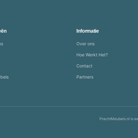
eën
Informatie
es
Over ons
Hoe Werkt Het?
Contact
bels
Partners
PrachtMeubels.nl is e