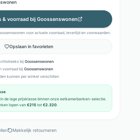
nswonen
js & voorraad bij
Goossenswonen
oossenswonen
voor actuele voorraad, levertijd en voorwaarden.
Opslaan in favorieten
echtstreeks bij
Goossenswonen
en voorraad bij
Goossenswonen
den kunnen per winkel verschillen
asse
 in de
lage prijsklasse
binnen onze
eetkamerbanken
-selectie.
nken
lopen van
€215
tot
€2.320
.
llen
Makkelijk retourneren