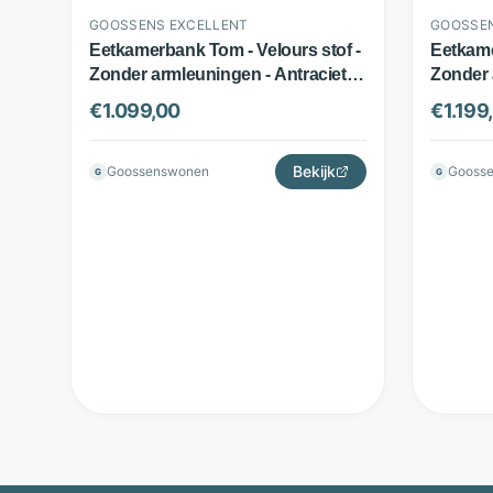
GOOSSENS EXCELLENT
GOOSSEN
Eetkamerbank Tom - Velours stof -
Eetkame
Zonder armleuningen - Antraciet -
Zonder 
Goossens Excellent
Goossen
€
1.099,00
€
1.199
Bekijk
Goossenswonen
Gooss
G
G