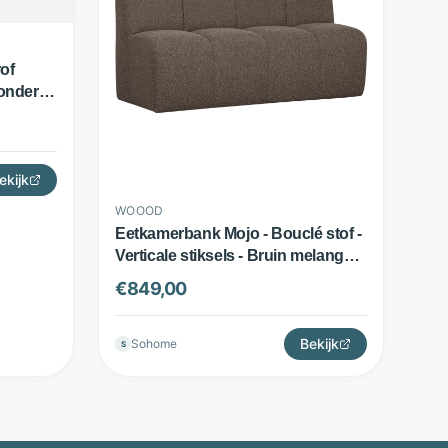
of
Zonder
ossens
ekijk
WOOOD
Eetkamerbank Mojo - Bouclé stof -
Verticale stiksels - Bruin melange -
WOOOD
€
849,00
Bekijk
Sohome
S