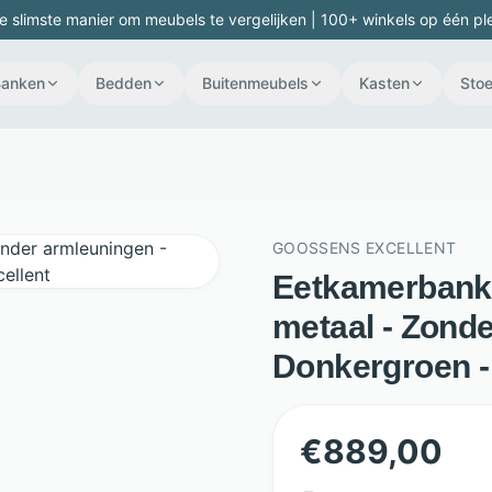
e slimste manier om meubels te vergelijken | 100+ winkels op één pl
Banken
Bedden
Buitenmeubels
Kasten
Stoe
GOOSSENS EXCELLENT
Eetkamerbank 
metaal - Zonde
Donkergroen -
€
889,00