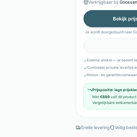
Verkrijgbaar bij
Goosse
Bekijk pri
Je wordt doorgestuurd naar
G
Externe winkel — je bestelt r
✓
Controleer actuele levertijd 
✓
Retour- en garantievoorwaar
✓
Prijspositie:
lage prijskl
Met
€889
valt dit product
Vergelijkbare
eetkamerba
Snelle levering
Veilig beste