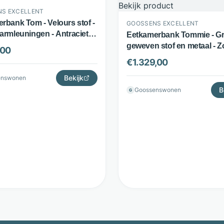
S EXCELLENT
rbank Tom - Velours stof -
GOOSSENS EXCELLENT
armleuningen - Antraciet -
Eetkamerbank Tommie - Gr
s Excellent
geweven stof en metaal - 
,00
armleuningen - Beige - Go
€
1.329,00
Excellent
Bekijk
enswonen
B
Goossenswonen
G