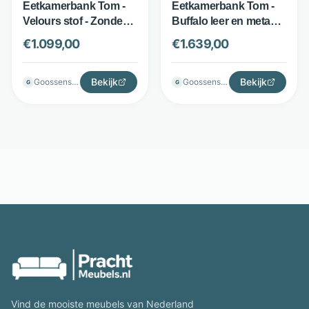
Eetkamerbank Tom -
Eetkamerbank Tom -
Velours stof - Zonder
Buffalo leer en metaal -
armleuningen -
Zonder armleuningen -
€
1.099,00
€
1.639,00
Antraciet - Goossens
Donkergroen -
Excellent
Goossens Excellent
Bekijk
Bekijk
Goossenswonen
Goossenswonen
G
G
Vind de mooiste meubels van Nederland