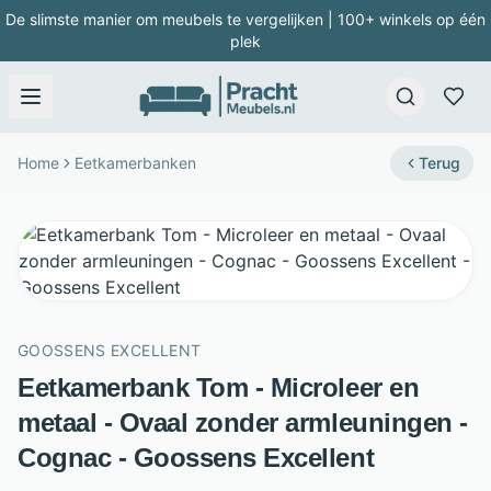
De slimste manier om meubels te vergelijken | 100+ winkels op één
plek
Home
Eetkamerbanken
Terug
GOOSSENS EXCELLENT
Eetkamerbank Tom - Microleer en
metaal - Ovaal zonder armleuningen -
Cognac - Goossens Excellent