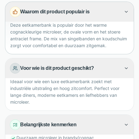
De combinatie van singelbanden en koudschuim zorgt
Waarom dit product populair is
voor soepel, actief zitcomfort tijdens lange diners.
Met 174 x 87 x 65 cm is Tom royaal en verfijnd.
Deze eetkamerbank is populair door het warme
cognackleurige microleer, de ovale vorm en het stoere
antraciet frame. De mix van singelbanden en koudschuim
zorgt voor comfortabel en duurzaam zitgemak.
Voor wie is dit product geschikt?
Ideaal voor wie een luxe eetkamerbank zoekt met
industriële uitstraling en hoog zitcomfort. Perfect voor
lange diners, moderne eetkamers en liefhebbers van
microleer.
Belangrijkste kenmerken
Duurzaam microleer in brandy/cognac