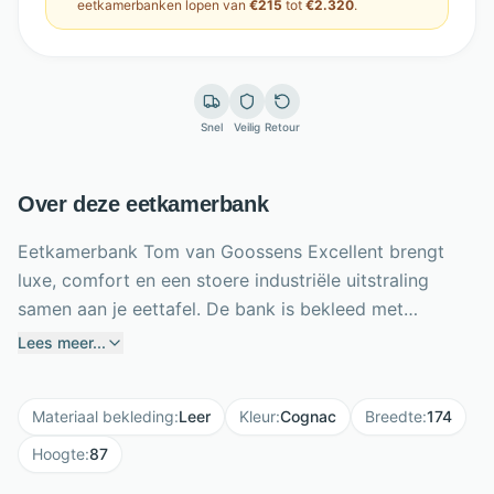
eetkamerbanken
lopen van
€215
tot
€2.320
.
Snel
Veilig
Retour
Over deze eetkamerbank
Eetkamerbank Tom van Goossens Excellent brengt
luxe, comfort en een stoere industriële uitstraling
samen aan je eettafel. De bank is bekleed met
duurzaam microleer in warme brandy/cognac kleur,
Lees meer...
gemaakt van 70% echt leer en 30% polyesterstof. Het
antraciet gepoedercoate frame vormt een krachtig
Materiaal bekleding
:
Leer
Kleur
:
Cognac
Breedte
:
174
contrast en geeft de bank een moderne urban look.
Dankzij de ovale vorm, breedte van 174 cm en
Hoogte
:
87
ontwerp zonder armleuningen schuif je makkelijk aan.