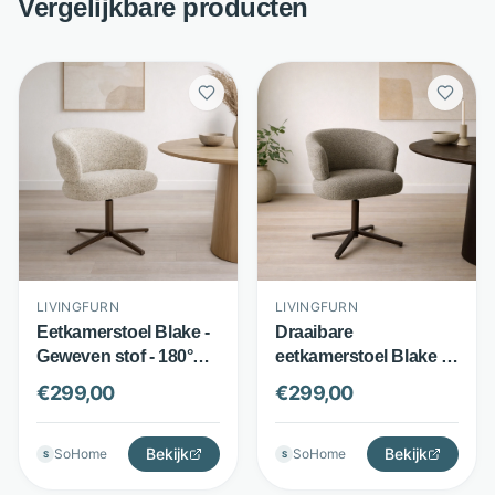
Vergelijkbare producten
LIVINGFURN
LIVINGFURN
Eetkamerstoel Blake -
Draaibare
Geweven stof - 180°
eetkamerstoel Blake -
draaibaar met pocket
Geweven stof en staal -
€
299,00
€
299,00
springs - Beige -
180° draaibaar - Bruin -
Livingfurn
Livingfurn
Bekijk
Bekijk
SoHome
SoHome
S
S