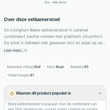
Snel
Veilig
Retour
Over deze eetkamerstoel
De Livingfurn Blake eetkamerstoel in caramel
combineert zachte vormen met praktisch zitcomfort.
De stoel is bekleed met geweven stof en staat op een
gecoat stalen onderstel, waardoor hij zowel warm als
Lees meer...
eigentijds oogt. Dankzij het zitkussen met pocket
springs geniet je van extra ondersteuning tijdens lange
Materiaal zitting
:
Stof
Kleur
:
Bruin
Breedte
:
65
diners of gezellige avonden aan tafel. De 180°
draaifunctie zorgt voor bewegingsvrijheid en
Totale hoogte
:
81
gebruiksgemak, zonder in te leveren op stijl. Met een
zithoogte van 50,5 cm, zitdiepte van 48,5 cm en
Waarom dit product populair is
totale hoogte van 81 cm biedt Blake een
comfortabele, uitnodigende zit. De caramelkleur geeft
Deze eetkamerstoel is populair door de combinatie van
iedere eetkamer warmte en karakter.
een 180° draaifunctie, pocket spring comfort en zachte