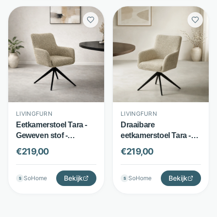
LIVINGFURN
LIVINGFURN
Eetkamerstoel Tara -
Draaibare
Geweven stof -
eetkamerstoel Tara -
Draaibaar met pocket
Geweven stof - 360°
€
219,00
€
219,00
springs - Beige -
draaibaar - Zand -
Livingfurn
Livingfurn
Bekijk
Bekijk
SoHome
SoHome
S
S