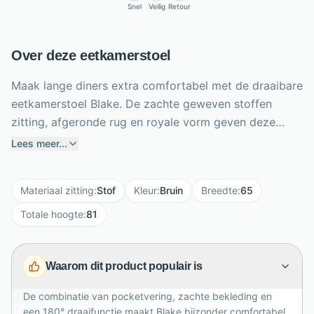
Snel
Veilig
Retour
Over deze eetkamerstoel
Maak lange diners extra comfortabel met de draaibare
eetkamerstoel Blake. De zachte geweven stoffen
zitting, afgeronde rug en royale vorm geven deze
stoel een warme, eigentijdse uitstraling. Dankzij het
Lees meer...
zitkussen met pocketvering geniet je van optimale
ondersteuning, ook tijdens lange avonden aan tafel.
Materiaal zitting
:
Stof
Kleur
:
Bruin
Breedte
:
65
De 180 graden draaifunctie biedt veel
bewegingsvrijheid en draait praktisch terug naar de
Totale hoogte
:
81
oorspronkelijke positie. Het gecoate stalen onderstel
in bruin sluit mooi aan bij de warme Desert-kleur. Met
Waarom dit product populair is
een zithoogte van 50,5 cm, zitbreedte van 48 cm en
zitdiepte van 48,5 cm combineert Blake
De combinatie van pocketvering, zachte bekleding en
gebruiksgemak met verfijnd wooncomfort in elke
een 180° draaifunctie maakt Blake bijzonder comfortabel