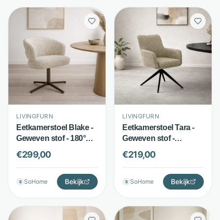
LIVINGFURN
LIVINGFURN
Eetkamerstoel Blake -
Eetkamerstoel Tara -
Geweven stof - 180°
Geweven stof -
draaibaar met pocket
Draaibaar met pocket
€
299,00
€
219,00
springs - Beige -
springs - Beige -
Livingfurn
Livingfurn
Bekijk
Bekijk
SoHome
SoHome
S
S