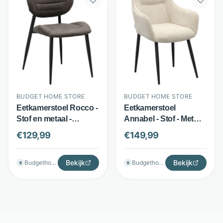
BUDGET HOME STORE
BUDGET HOME STORE
Eetkamerstoel Rocco -
Eetkamerstoel
Stof en metaal -
Annabel - Stof - Met
Ondersteunende
armleuningen en
€
129,99
€
149,99
schuimvulling -
handgreep - Beige -
Antraciet - Budget
Budget Home Store
Home Store
Bekijk
Bekijk
Budgethomestore
Budgethomestore
B
B