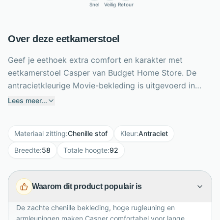
Snel
Veilig
Retour
Over deze eetkamerstoel
Geef je eethoek extra comfort en karakter met
eetkamerstoel Casper van Budget Home Store. De
antracietkleurige Movie-bekleding is uitgevoerd in
zacht chenille en voelt warm en uitnodigend aan. De
Lees meer...
hoge rugleuning, royale zitting en geïntegreerde
armleuningen ondersteunen prettig tijdens lange
Materiaal zitting
:
Chenille stof
Kleur
:
Antraciet
diners en gezellige avonden. Dankzij de handige 360
graden draaifunctie stap je gemakkelijk in en uit
Breedte
:
58
Totale hoogte
:
92
zonder de stoel te verschuiven. Het zwarte metalen
onderstel geeft Casper een stoere, moderne basis.
Waarom dit product populair is
Met een breedte van 58 cm, hoogte van 92 cm en
diepte van 63 cm combineert deze draaibare
De zachte chenille bekleding, hoge rugleuning en
eetkamerstoel royaal zitcomfort met een eigentijdse
armleuningen maken Casper comfortabel voor lange