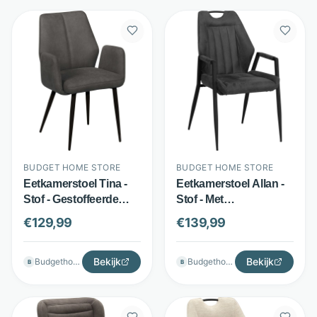
BUDGET HOME STORE
BUDGET HOME STORE
Eetkamerstoel Tina -
Eetkamerstoel Allan -
Stof - Gestoffeerde
Stof - Met
armleuningen -
armleuningen -
€
129,99
€
139,99
Diverse kleuren -
Antraciet - Budget
Budget Home Store
Home Store
Bekijk
Bekijk
Budgethomestore
Budgethomestore
B
B