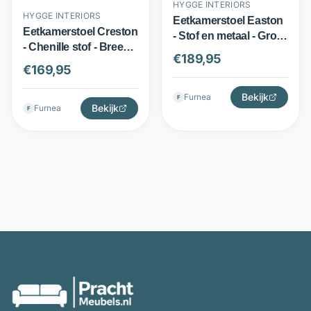
HYGGE INTERIORS
HYGGE INTERIORS
Eetkamerstoel Easton
Eetkamerstoel Creston
- Stof en metaal - Groot
- Chenille stof - Breed
zitvlak met
€
189,95
zitvlak en rugleuning -
armleuningen - Groen -
€
169,95
Zwart - Hygge Interiors
Hygge Interiors
Bekijk
Furnea
F
Bekijk
Furnea
F