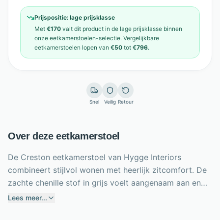
Prijspositie:
lage prijsklasse
Met
€170
valt dit product in de
lage prijsklasse
binnen
onze
eetkamerstoelen
-selectie. Vergelijkbare
eetkamerstoelen
lopen van
€50
tot
€796
.
Snel
Veilig
Retour
Over deze eetkamerstoel
De Creston eetkamerstoel van Hygge Interiors
combineert stijlvol wonen met heerlijk zitcomfort. De
zachte chenille stof in grijs voelt aangenaam aan en
geeft de stoel een warme, luxe uitstraling. Dankzij het
Lees meer...
brede zitvlak en de comfortabele rugleuning zit je