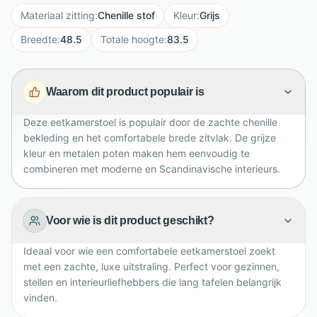
ontspannen tijdens lange diners, gezellige borrels of
Materiaal zitting
:
Chenille stof
Kleur
:
Grijs
dagelijkse maaltijden. De stevige metalen poten
zorgen voor stabiliteit en een moderne basis. Met zijn
Breedte
:
48.5
Totale hoogte
:
83.5
afmetingen van B48,5 x D57 x H83,5 cm past deze
eetkamerstoel moeiteloos aan diverse eettafels.
Waarom dit product populair is
Combineer hem met een Hygge Interiors eettafel voor
een sfeervolle, rustige en eigentijdse eetkamer.
Deze eetkamerstoel is populair door de zachte chenille
bekleding en het comfortabele brede zitvlak. De grijze
kleur en metalen poten maken hem eenvoudig te
combineren met moderne en Scandinavische interieurs.
Voor wie is dit product geschikt?
Ideaal voor wie een comfortabele eetkamerstoel zoekt
met een zachte, luxe uitstraling. Perfect voor gezinnen,
stellen en interieurliefhebbers die lang tafelen belangrijk
vinden.