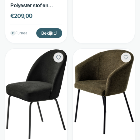
Polyester stof en
metaal - Duurzame
€
209,00
bekleding -
Donkergrijs - Hygge
Interiors
Bekijk
Furnea
F