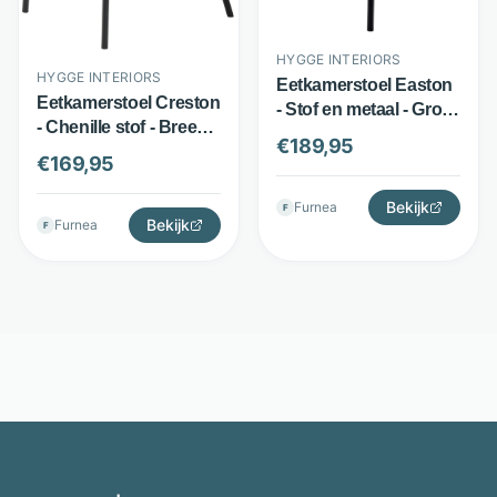
HYGGE INTERIORS
HYGGE INTERIORS
Eetkamerstoel Easton
Eetkamerstoel Creston
- Stof en metaal - Groot
- Chenille stof - Breed
zitvlak met
€
189,95
zitvlak en rugleuning -
armleuningen - Groen -
€
169,95
Zwart - Hygge Interiors
Hygge Interiors
Bekijk
Furnea
F
Bekijk
Furnea
F