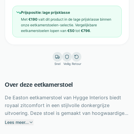
Prijspositie:
lage prijsklasse
Met
€190
valt dit product in de
lage prijsklasse
binnen
onze
eetkamerstoelen
-selectie. Vergelijkbare
eetkamerstoelen
lopen van
€50
tot
€796
.
Snel
Veilig
Retour
Over deze eetkamerstoel
De Easton eetkamerstoel van Hygge Interiors biedt
royaal zitcomfort in een stijlvolle donkergrijze
uitvoering. Deze stoel is gemaakt van hoogwaardige
stof en metaal, waardoor hij zacht aanvoelt en stevig
Lees meer...
staat. Het grote zitvlak geeft extra ruimte, terwijl de