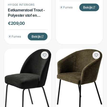
Interiors
HYGGE INTERIORS
Bekijk
Furnea
F
Eetkamerstoel Trout -
Polyester stof en
metaal - Duurzame
€
209,00
bekleding -
Donkergrijs - Hygge
Interiors
Bekijk
Furnea
F