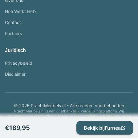
Over ons
Hoe Werkt Het?
Contact
Partners
Juridisch
Privacybeleid
Disclaimer
© 2026 PrachtMeubels.nl - Alle rechten voorbehouden
PrachtMeubels.nl is een onafhankelijk vergelijkingsplatform. Wij
ontvangen een vergoeding wanneer je via onze links een aankoop doet.
€
189,95
Bekijk bij
Furnea