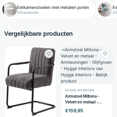
Eetkamerstoelen met metalen poten
Ee
425 producten
33
Vergelijkbare producten
HYGGE INTERIORS
Armstoel Miltona -
Velvet en metaal -
Armleuningen -
€
159,95
Olijfgroen - Hygge