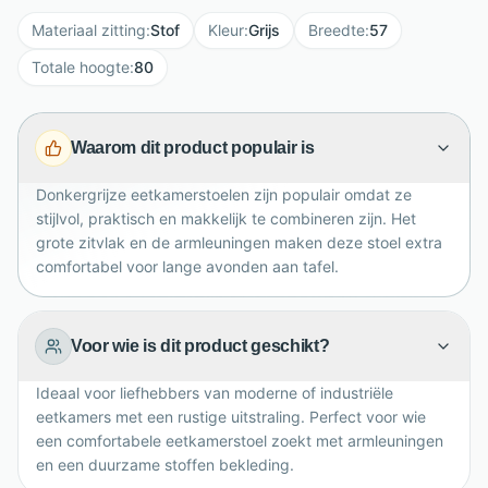
armleuningen zorgen voor ontspannen tafelen en
Materiaal zitting
:
Stof
Kleur
:
Grijs
Breedte
:
57
comfortabel natafelen. Met een formaat van B57 x
D59 x H80 cm past deze eetkamerstoel mooi aan
Totale hoogte
:
80
diverse eettafels. De donkergrijze kleur is tijdloos,
praktisch en eenvoudig te combineren met moderne,
Waarom dit product populair is
Scandinavische of industriële interieurs. Een
comfortabele keuze voor dagelijks gebruik en
Donkergrijze eetkamerstoelen zijn populair omdat ze
gezellige diners.
stijlvol, praktisch en makkelijk te combineren zijn. Het
grote zitvlak en de armleuningen maken deze stoel extra
comfortabel voor lange avonden aan tafel.
Voor wie is dit product geschikt?
Ideaal voor liefhebbers van moderne of industriële
eetkamers met een rustige uitstraling. Perfect voor wie
een comfortabele eetkamerstoel zoekt met armleuningen
en een duurzame stoffen bekleding.