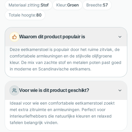
Materiaal zitting
:
Stof
Kleur
:
Groen
Breedte
:
57
De combinatie van hoogwaardige stof en stevig
metaal zorgt voor een duurzame, moderne basis. Met
Totale hoogte
:
80
afmetingen van B57 x D59 x H80 cm biedt deze stoel
royaal zitcomfort zonder te veel ruimte in te nemen.
Waarom dit product populair is
Combineer hem met een Hygge Interiors eettafel voor
een sfeervol geheel.
Deze eetkamerstoel is populair door het ruime zitvlak, de
comfortabele armleuningen en de stijlvolle olijfgroene
kleur. De mix van zachte stof en metalen poten past goed
in moderne en Scandinavische eetkamers.
Voor wie is dit product geschikt?
Ideaal voor wie een comfortabele eetkamerstoel zoekt
met extra zitruimte en armleuningen. Perfect voor
interieurliefhebbers die natuurlijke kleuren en relaxed
tafelen belangrijk vinden.