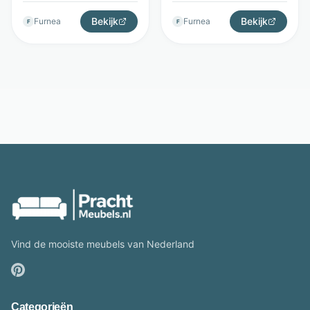
Interiors
Lichtgrijs - Hygge
Bekijk
Interiors
Bekijk
Furnea
Furnea
F
F
Vind de mooiste meubels van Nederland
Categorieën