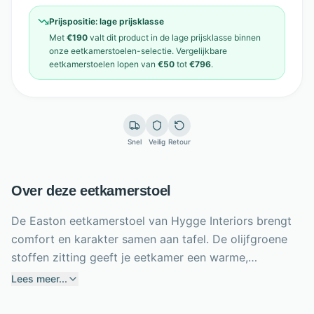
Prijspositie:
lage prijsklasse
Met
€190
valt dit product in de
lage prijsklasse
binnen
onze
eetkamerstoelen
-selectie. Vergelijkbare
eetkamerstoelen
lopen van
€50
tot
€796
.
Snel
Veilig
Retour
Over deze eetkamerstoel
De Easton eetkamerstoel van Hygge Interiors brengt
comfort en karakter samen aan tafel. De olijfgroene
stoffen zitting geeft je eetkamer een warme,
natuurlijke uitstraling, terwijl het grote zitvlak uitnodigt
Lees meer...
om lang en ontspannen te blijven zitten. Dankzij de
armleuningen kun je ook na het eten heerlijk relaxen.