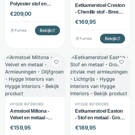
Polyester stof en
Eetkamerstoel Creston
metaal - Duurzame
- Chenille stof - Breed
€
209,00
bekleding -
zitvlak en rugleuning -
€
169,95
Donkergrijs - Hygge
Grijs - Hygge Interiors
Interiors
Bekijk
Furnea
F
Bekijk
Furnea
F
HYGGE INTERIORS
HYGGE INTERIORS
Armstoel Miltona -
Eetkamerstoel Easton
Velvet en metaal -
- Stof en metaal - Groot
Armleuningen -
zitvlak met
€
159,95
€
189,95
Olijfgroen - Hygge
armleuningen -