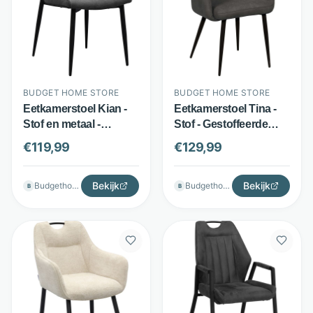
BUDGET HOME STORE
BUDGET HOME STORE
Eetkamerstoel Kian -
Eetkamerstoel Tina -
Stof en metaal -
Stof - Gestoffeerde
Sierstiksels - Antraciet
armleuningen -
€
119,99
€
129,99
- Budget Home Store
Diverse kleuren -
Budget Home Store
Bekijk
Bekijk
Budgethomestore
Budgethomestore
B
B