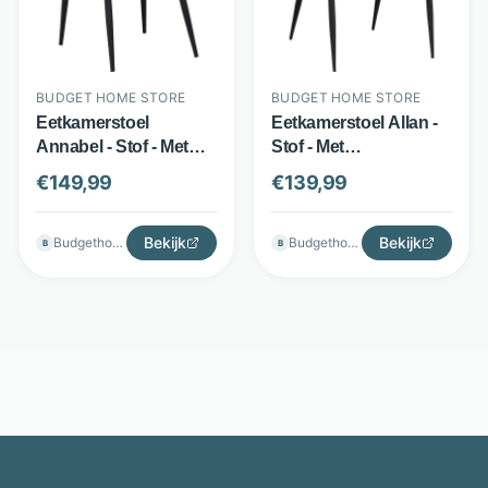
BUDGET HOME STORE
BUDGET HOME STORE
Eetkamerstoel
Eetkamerstoel Allan -
Annabel - Stof - Met
Stof - Met
armleuningen en
armleuningen -
€
149,99
€
139,99
handgreep - Beige -
Antraciet - Budget
Budget Home Store
Home Store
Bekijk
Bekijk
Budgethomestore
Budgethomestore
B
B