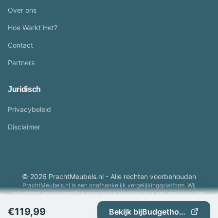
Over ons
Hoe Werkt Het?
Contact
Partners
Juridisch
Privacybeleid
Disclaimer
© 2026 PrachtMeubels.nl - Alle rechten voorbehouden
PrachtMeubels.nl is een onafhankelijk vergelijkingsplatform. Wij
ontvangen een vergoeding wanneer je via onze links een aankoop doet.
€
119,99
Bekijk bij
Budgethomestore