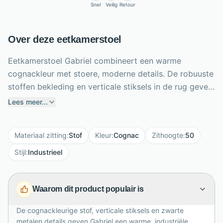
Snel
Veilig
Retour
Over deze eetkamerstoel
Eetkamerstoel Gabriel combineert een warme
cognackleur met stoere, moderne details. De robuuste
stoffen bekleding en verticale stiksels in de rug geven
de stoel een eigentijdse, industriële uitstraling. Dankzij
Lees meer...
de zithoogte van 50 cm schuift Gabriel prettig aan bij
een standaard eettafel. Het metalen handvat op de
Materiaal zitting
:
Stof
Kleur
:
Cognac
Zithoogte
:
50
rug maakt verplaatsen eenvoudig en vormt tegelijk
een opvallend designdetail. De zwarte metalen poten
Stijl
:
Industrieel
zorgen voor een stevige basis en een krachtig
contrast met de cognackleurige zitting. Zo haal je een
Waarom dit product populair is
comfortabele eetkamerstoel in huis die moeiteloos
past in moderne en industriële interieurs en uitnodigt
De cognackleurige stof, verticale stiksels en zwarte
tot lange, gezellige diners met familie en vrienden
metalen details geven Gabriel een warme, industriële