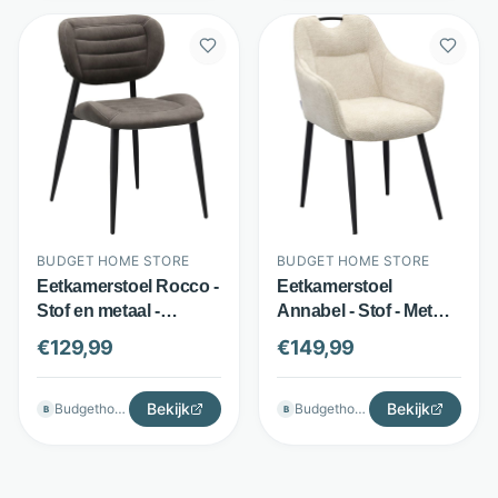
BUDGET HOME STORE
BUDGET HOME STORE
Eetkamerstoel Rocco -
Eetkamerstoel
Stof en metaal -
Annabel - Stof - Met
Ondersteunende
armleuningen en
€
129,99
€
149,99
schuimvulling -
handgreep - Beige -
Antraciet - Budget
Budget Home Store
Home Store
Bekijk
Bekijk
Budgethomestore
Budgethomestore
B
B