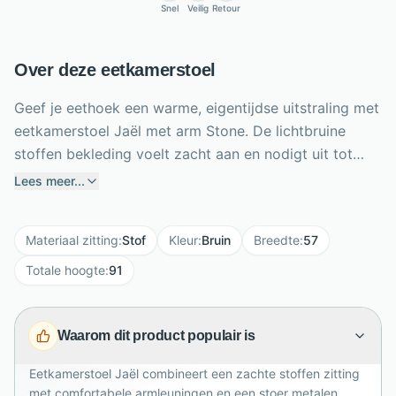
Snel
Veilig
Retour
Over deze eetkamerstoel
Geef je eethoek een warme, eigentijdse uitstraling met
eetkamerstoel Jaël met arm Stone. De lichtbruine
stoffen bekleding voelt zacht aan en nodigt uit tot
lange, gezellige diners. Dankzij de comfortabele
Lees meer...
zitting, afgeronde rugleuning en armleuningen geniet
je van extra ondersteuning aan tafel. Het zwarte
Materiaal zitting
:
Stof
Kleur
:
Bruin
Breedte
:
57
metalen onderstel met vier slanke poten geeft de stoel
een stoer contrast en past moeiteloos in een modern
Totale hoogte
:
91
of industrieel interieur. Met een breedte van 57 cm,
hoogte van 91 cm en diepte van 63 cm biedt Jaël
Waarom dit product populair is
royaal zitcomfort. Combineer meerdere stoelen voor
een harmonieus geheel of mix kleuren voor een speels
Eetkamerstoel Jaël combineert een zachte stoffen zitting
effect elke dag.
met comfortabele armleuningen en een stoer metalen