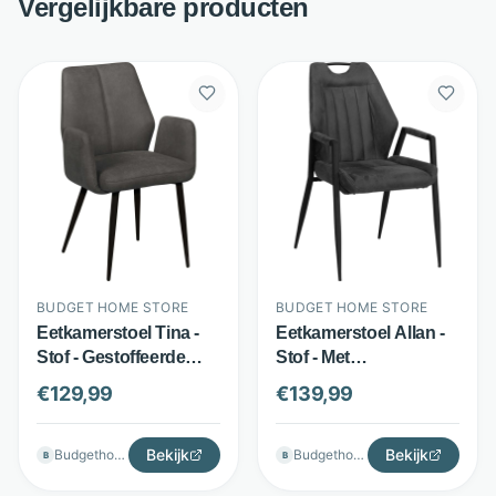
Vergelijkbare producten
BUDGET HOME STORE
BUDGET HOME STORE
Eetkamerstoel Tina -
Eetkamerstoel Allan -
Stof - Gestoffeerde
Stof - Met
armleuningen -
armleuningen -
€
129,99
€
139,99
Diverse kleuren -
Antraciet - Budget
Budget Home Store
Home Store
Bekijk
Bekijk
Budgethomestore
Budgethomestore
B
B