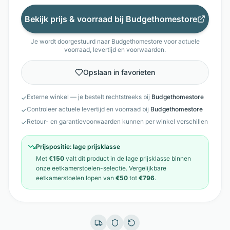
Bekijk prijs & voorraad bij
Budgethomestore
Je wordt doorgestuurd naar
Budgethomestore
voor actuele
voorraad, levertijd en voorwaarden.
Opslaan in favorieten
Externe winkel — je bestelt rechtstreeks bij
Budgethomestore
✓
Controleer actuele levertijd en voorraad bij
Budgethomestore
✓
Retour- en garantievoorwaarden kunnen per winkel verschillen
✓
Prijspositie:
lage prijsklasse
Met
€150
valt dit product in de
lage prijsklasse
binnen
onze
eetkamerstoelen
-selectie. Vergelijkbare
eetkamerstoelen
lopen van
€50
tot
€796
.