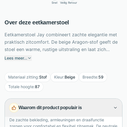
Snel
Veilig
Retour
Over deze eetkamerstoel
Eetkamerstoel Jay combineert zachte elegantie met
praktisch zitcomfort. De beige Aragon-stof geeft de
stoel een warme, rustige uitstraling en laat zich
gemakkelijk combineren met verschillende eettafels.
Lees meer...
Dankzij de comfortabele armleuningen en hoge
rugleuning zit je ontspannen tijdens lange diners en
Materiaal zitting
:
Stof
Kleur
:
Beige
Breedte
:
59
gezellige avonden. Het zwarte metalen onderstel
zorgt voor een modern contrast en maakt de stoel
Totale hoogte
:
87
180 graden draaibaar. Met een breedte van 59 cm,
diepte van 64 cm en totale hoogte van 87 cm heeft
Waarom dit product populair is
Jay een royale vorm. Deze stijlvolle eetkamerstoel
past uitstekend in moderne, Scandinavische en
De zachte bekleding, armleuningen en draaifunctie
minimalistische interieurs en brengt direct sfeer rond
zorgen voor comfortabel en flexibel zitgemak. De neutrale