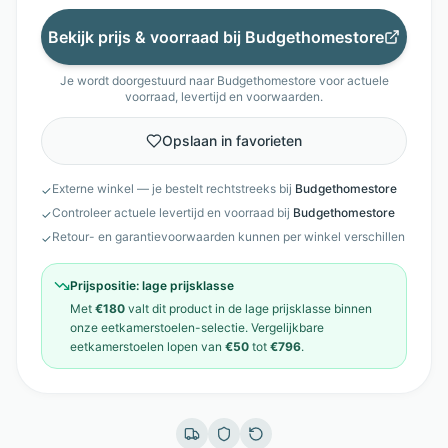
Bekijk prijs & voorraad bij
Budgethomestore
Je wordt doorgestuurd naar
Budgethomestore
voor actuele
voorraad, levertijd en voorwaarden.
Opslaan in favorieten
Externe winkel — je bestelt rechtstreeks bij
Budgethomestore
✓
Controleer actuele levertijd en voorraad bij
Budgethomestore
✓
Retour- en garantievoorwaarden kunnen per winkel verschillen
✓
Prijspositie:
lage prijsklasse
Met
€180
valt dit product in de
lage prijsklasse
binnen
onze
eetkamerstoelen
-selectie. Vergelijkbare
eetkamerstoelen
lopen van
€50
tot
€796
.