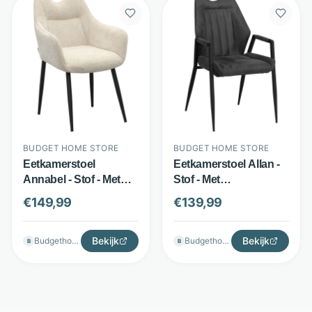
BUDGET HOME STORE
BUDGET HOME STORE
Eetkamerstoel
Eetkamerstoel Allan -
Annabel - Stof - Met
Stof - Met
armleuningen en
armleuningen -
€
149,99
€
139,99
handgreep - Beige -
Antraciet - Budget
Budget Home Store
Home Store
Bekijk
Bekijk
Budgethomestore
Budgethomestore
B
B