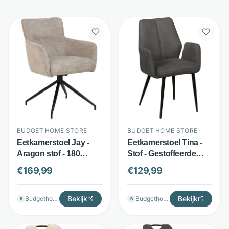
BUDGET HOME STORE
BUDGET HOME STORE
Eetkamerstoel Jay -
Eetkamerstoel Tina -
Aragon stof - 180
Stof - Gestoffeerde
graden draaibaar -
armleuningen -
€
169,99
€
129,99
Beige - Budget Home
Diverse kleuren -
Store
Budget Home Store
Bekijk
Bekijk
Budgethomestore
Budgethomestore
B
B