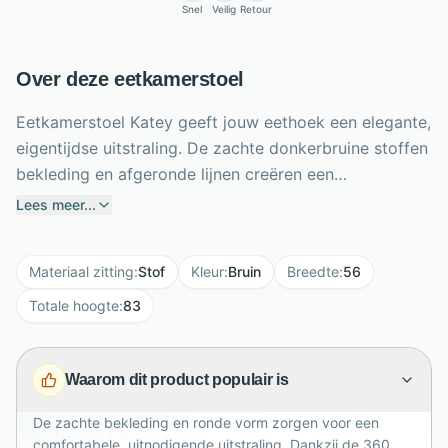
Snel
Veilig
Retour
Over deze eetkamerstoel
Eetkamerstoel Katey geeft jouw eethoek een elegante,
eigentijdse uitstraling. De zachte donkerbruine stoffen
bekleding en afgeronde lijnen creëren een
uitnodigende zit, terwijl de beige metalen draaipoot
Lees meer...
voor een licht en stijlvol contrast zorgt. Dankzij de
360 graden draaifunctie beweeg je gemakkelijk aan
Materiaal zitting
:
Stof
Kleur
:
Bruin
Breedte
:
56
tafel en stap je comfortabel in en uit. Met een breedte
van 56 cm, diepte van 64 cm en hoogte van 83 cm
Totale hoogte
:
83
heeft Katey een royale, maar verfijnde vorm.
Combineer deze draaibare eetkamerstoel met warme
Waarom dit product populair is
houttinten, rustige naturelkleuren of andere Katey-
kleuren voor een sfeervol en persoonlijk geheel waarin
De zachte bekleding en ronde vorm zorgen voor een
comfort en design perfect samenkomen tijdens ieder
comfortabele, uitnodigende uitstraling. Dankzij de 360