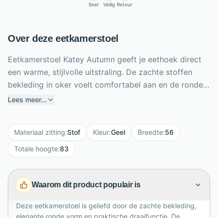
Snel
Veilig
Retour
Over deze eetkamerstoel
Eetkamerstoel Katey Autumn geeft je eethoek direct
een warme, stijlvolle uitstraling. De zachte stoffen
bekleding in oker voelt comfortabel aan en de ronde
rugleuning zorgt voor een uitnodigende zit. Dankzij de
Lees meer...
360 graden draaifunctie schuif je soepel aan en draai
je gemakkelijk mee aan tafel. Met een breedte van 56
Materiaal zitting
:
Stof
Kleur
:
Geel
Breedte
:
56
cm, diepte van 64 cm en totale hoogte van 83 cm
past deze eetkamerstoel mooi in moderne en
Totale hoogte
:
83
gezellige interieurs. De beige draaipoot maakt het
ontwerp luchtig en eigentijds. Perfect voor lange
Waarom dit product populair is
diners, koffiemomenten en sfeervolle avonden met
familie of vrienden aan tafel thuis, elke dag opnieuw
Deze eetkamerstoel is geliefd door de zachte bekleding,
gezellig samen genieten.
elegante ronde vorm en praktische draaifunctie. De