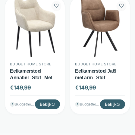
BUDGET HOME STORE
BUDGET HOME STORE
Eetkamerstoel
Eetkamerstoel Jaël
Annabel - Stof - Met
met arm - Stof -
armleuningen en
Armleuningen - Bruin -
€
149,99
€
149,99
handgreep - Beige -
Budget Home Store
Budget Home Store
Bekijk
Bekijk
Budgethomestore
Budgethomestore
B
B