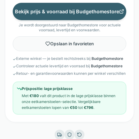
Bekijk prijs & voorraad bij
Budgethomestore
Je wordt doorgestuurd naar
Budgethomestore
voor actuele
voorraad, levertijd en voorwaarden.
Opslaan in favorieten
Externe winkel — je bestelt rechtstreeks bij
Budgethomestore
✓
Controleer actuele levertijd en voorraad bij
Budgethomestore
✓
Retour- en garantievoorwaarden kunnen per winkel verschillen
✓
Prijspositie:
lage prijsklasse
Met
€180
valt dit product in de
lage prijsklasse
binnen
onze
eetkamerstoelen
-selectie. Vergelijkbare
eetkamerstoelen
lopen van
€50
tot
€796
.