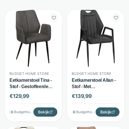
BUDGET HOME STORE
BUDGET HOME STORE
Eetkamerstoel Tina -
Eetkamerstoel Allan -
Stof - Gestoffeerde
Stof - Met
armleuningen -
armleuningen -
€
129,99
€
139,99
Diverse kleuren -
Antraciet - Budget
Budget Home Store
Home Store
Bekijk
Bekijk
Budgethomestore
Budgethomestore
B
B