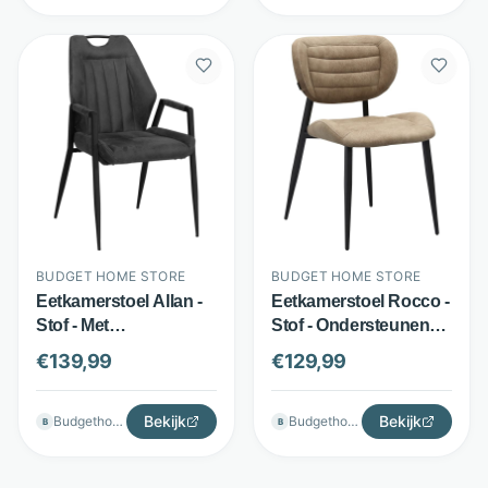
BUDGET HOME STORE
BUDGET HOME STORE
Eetkamerstoel Allan -
Eetkamerstoel Rocco -
Stof - Met
Stof - Ondersteunende
armleuningen -
schuimvulling - Taupe
€
139,99
€
129,99
Antraciet - Budget
- Budget Home Store
Home Store
Bekijk
Bekijk
Budgethomestore
Budgethomestore
B
B