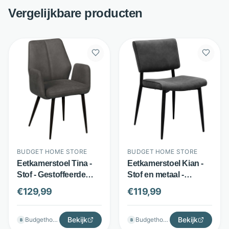
Vergelijkbare producten
BUDGET HOME STORE
BUDGET HOME STORE
Eetkamerstoel Tina -
Eetkamerstoel Kian -
Stof - Gestoffeerde
Stof en metaal -
armleuningen -
Sierstiksels - Antraciet
€
129,99
€
119,99
Diverse kleuren -
- Budget Home Store
Budget Home Store
Bekijk
Bekijk
Budgethomestore
Budgethomestore
B
B