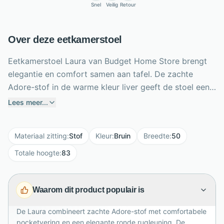
Snel
Veilig
Retour
Over deze eetkamerstoel
Eetkamerstoel Laura van Budget Home Store brengt
elegantie en comfort samen aan tafel. De zachte
Adore-stof in de warme kleur liver geeft de stoel een
luxe uitstraling, terwijl de slanke zwarte metalen poten
Lees meer...
zorgen voor een modern contrast. Dankzij de
pocketvering in het zitvlak geniet je van veerkrachtige
Materiaal zitting
:
Stof
Kleur
:
Bruin
Breedte
:
50
ondersteuning, ook tijdens lange diners of
thuiswerken. De ronde rugleuning en subtiele verticale
Totale hoogte
:
83
stiksels versterken het verfijnde ontwerp. Met een
zithoogte van 48 cm, zitdiepte van 46 cm, breedte
Waarom dit product populair is
van 50 cm en totale hoogte van 83 cm past Laura
moeiteloos in moderne, industriële en sfeervolle
De Laura combineert zachte Adore-stof met comfortabele
eetkamers van vandaag met veel karakter.
pocketvering en een elegante ronde rugleuning. De