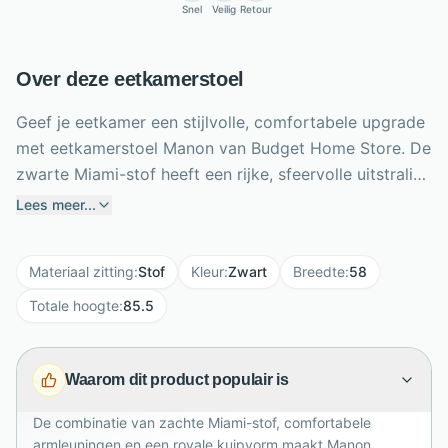
Snel
Veilig
Retour
Over deze eetkamerstoel
Geef je eetkamer een stijlvolle, comfortabele upgrade
met eetkamerstoel Manon van Budget Home Store. De
zwarte Miami-stof heeft een rijke, sfeervolle uitstraling
en voelt prettig aan tijdens lange diners. De royaal
Lees meer...
gevormde zitting, hoge rugleuning en geïntegreerde
armleuningen bieden aangename ondersteuning,
Materiaal zitting
:
Stof
Kleur
:
Zwart
Breedte
:
58
terwijl de openingen onder de armleuningen het
ontwerp luchtig houden. Vier zwarte metalen poten
Totale hoogte
:
85.5
zorgen voor een stevige, moderne basis. Met een
breedte van 58 cm, hoogte van 85,5 cm en diepte van
Waarom dit product populair is
65 cm past Manon mooi aan uiteenlopende eettafels.
Combineer meerdere exemplaren voor een rustig
De combinatie van zachte Miami-stof, comfortabele
geheel of mix met ash en toffee voor extra speelsheid
armleuningen en een royale kuipvorm maakt Manon