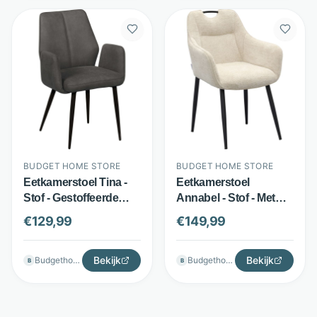
BUDGET HOME STORE
BUDGET HOME STORE
Eetkamerstoel Tina -
Eetkamerstoel
Stof - Gestoffeerde
Annabel - Stof - Met
armleuningen -
armleuningen en
€
129,99
€
149,99
Diverse kleuren -
handgreep - Beige -
Budget Home Store
Budget Home Store
Bekijk
Bekijk
Budgethomestore
Budgethomestore
B
B