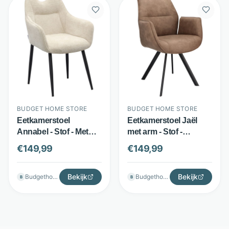
BUDGET HOME STORE
BUDGET HOME STORE
Eetkamerstoel
Eetkamerstoel Jaël
Annabel - Stof - Met
met arm - Stof -
armleuningen en
Armleuningen - Bruin -
€
149,99
€
149,99
handgreep - Beige -
Budget Home Store
Budget Home Store
Bekijk
Bekijk
Budgethomestore
Budgethomestore
B
B