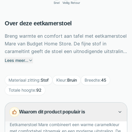
Snel
Veilig
Retour
Over deze eetkamerstoel
Breng warmte en comfort aan tafel met eetkamerstoel
Mare van Budget Home Store. De fijne stof in
carameltint geeft de stoel een uitnodigende uitstraling,
terwijl de opvallende stiksels in zitting en rugleuning
Lees meer...
voor extra karakter zorgen. Dankzij de armleuningen
zit je ontspannen tijdens lange diners en gezellige
Materiaal zitting
:
Stof
Kleur
:
Bruin
Breedte
:
45
borrels. De zwarte metalen spinpoot is draaibaar en
voorzien van een praktisch terugdraaimechanisme,
Totale hoogte
:
92
waardoor de stoel automatisch netjes terugkeert. Met
afmetingen van 45 x 46 x 92 cm past Mare
Waarom dit product populair is
moeiteloos in moderne eethoeken. Een eigentijdse
eetkamerstoel die sfeer, bewegingsvrijheid en
Eetkamerstoel Mare combineert een warme caramelkleur
dagelijks zitcomfort stijlvol samenbrengt voor ieder
met comfortabel zitgemak en een moderne uitstraling. De