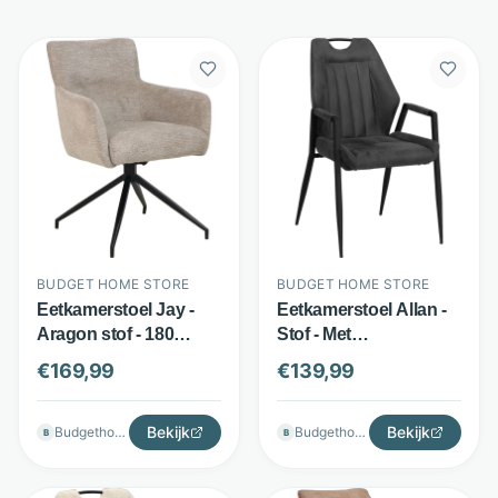
BUDGET HOME STORE
BUDGET HOME STORE
Eetkamerstoel Jay -
Eetkamerstoel Allan -
Aragon stof - 180
Stof - Met
graden draaibaar -
armleuningen -
€
169,99
€
139,99
Beige - Budget Home
Antraciet - Budget
Store
Home Store
Bekijk
Bekijk
Budgethomestore
Budgethomestore
B
B