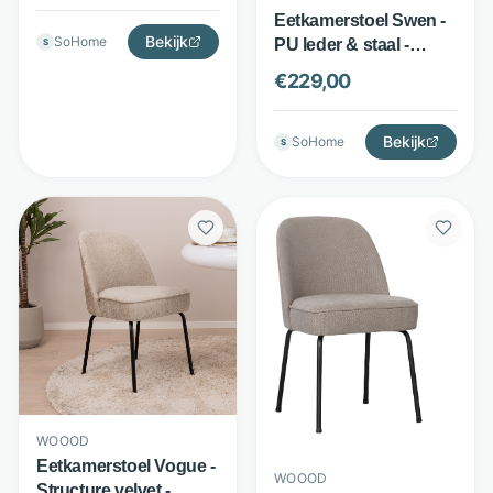
Eetkamerstoel Swen -
Bekijk
SoHome
PU leder & staal -
S
kuipzitting - cognac -
€
229,00
WOOOD
Bekijk
SoHome
S
WOOOD
Eetkamerstoel Vogue -
WOOOD
Structure velvet -