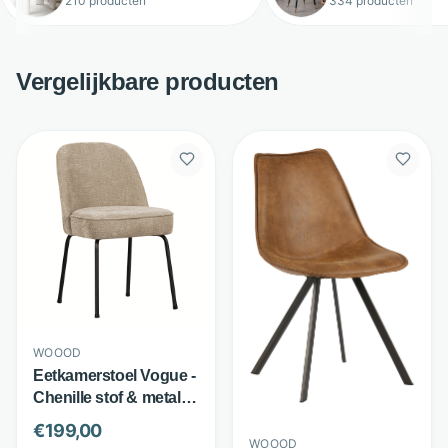
210 producten
334 producten
Vergelijkbare producten
WOOOD
Eetkamerstoel Vogue -
Chenille stof & metalen
poten - 3D textuur -
€
199,00
Beige - WOOOD
WOOOD