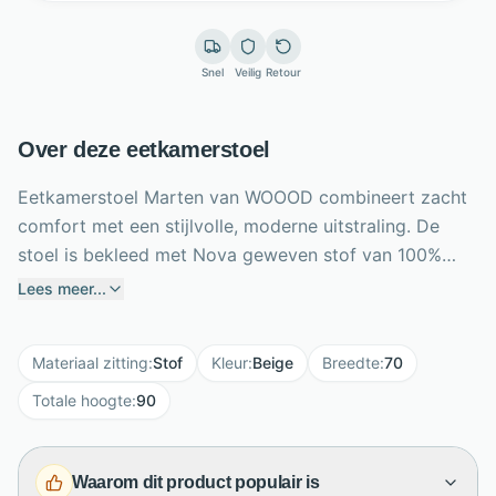
Snel
Veilig
Retour
Over deze eetkamerstoel
Eetkamerstoel Marten van WOOOD combineert zacht
comfort met een stijlvolle, moderne uitstraling. De
stoel is bekleed met Nova geweven stof van 100%
gerecycled polyester in een rustige zandkleur, wat
Lees meer...
zorgt voor een luxe en stevige touch. Het metalen
onderstel in bijpassende kleur geeft Marten een
Materiaal zitting
:
Stof
Kleur
:
Beige
Breedte
:
70
slanke, harmonieuze basis. Dankzij de verstelbare
functie stem je de stoel prettig af op jouw zithouding
Totale hoogte
:
90
en eettafel. Met een breedte van 70 cm, diepte van 66
cm en zithoogte van 48 cm zit je comfortabel tijdens
Waarom dit product populair is
diners, werkmomenten of lang natafelen. Een elegante