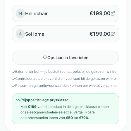
€
199,00
Hellochair
H
€
199,00
SoHome
S
Opslaan in favorieten
Externe winkel — je bestelt rechtstreeks bij
de gekozen winkel
✓
Controleer actuele levertijd en voorraad bij
de gekozen winkel
✓
Retour- en garantievoorwaarden kunnen per winkel verschillen
✓
Prijspositie:
lage prijsklasse
Met
€199
valt dit product in de
lage prijsklasse
binnen
onze
eetkamerstoelen
-selectie. Vergelijkbare
eetkamerstoelen
lopen van
€50
tot
€796
.